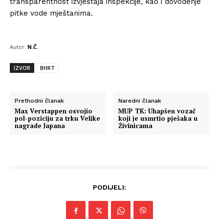
transparentnost izvještaja inspekcije, kao i dovođenje
pitke vode mještanima.
Autor:
N.Č.
IZVOR
BHRT
Prethodni članak
Naredni članak
Max Verstappen osvojio
MUP TK: Uhapšen vozač
pol-poziciju za trku Velike
koji je usmrtio pješaka u
nagrade Japana
Živinicama
PODIJELI: