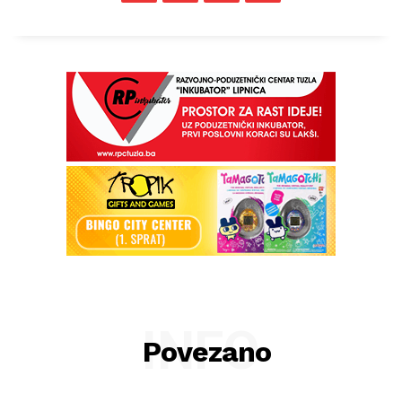
INFO
Povezano