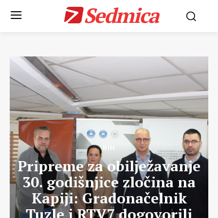
Sedmica
BIH
Pripreme za obilježavanje
30. godišnjice zločina na
Kapiji: Gradonačelnik
Tuzle i RTV7 dogovorili