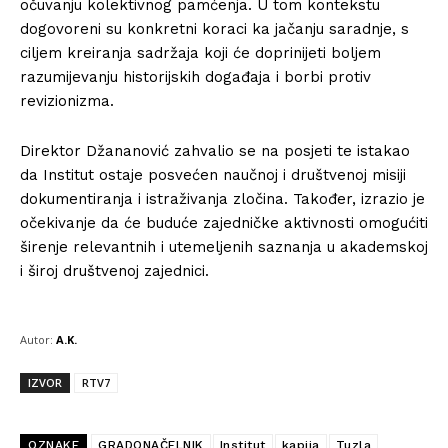
očuvanju kolektivnog pamćenja. U tom kontekstu
dogovoreni su konkretni koraci ka jačanju saradnje, s
ciljem kreiranja sadržaja koji će doprinijeti boljem
razumijevanju historijskih događaja i borbi protiv
revizionizma.
Direktor Džananović zahvalio se na posjeti te istakao
da Institut ostaje posvećen naučnoj i društvenoj misiji
dokumentiranja i istraživanja zločina. Također, izrazio je
očekivanje da će buduće zajedničke aktivnosti omogućiti
širenje relevantnih i utemeljenih saznanja u akademskoj
i široj društvenoj zajednici.
Autor:
A.K.
IZVOR
RTV7
OZNAKE
GRADONAČELNIK
Institut
kapija
Tuzla