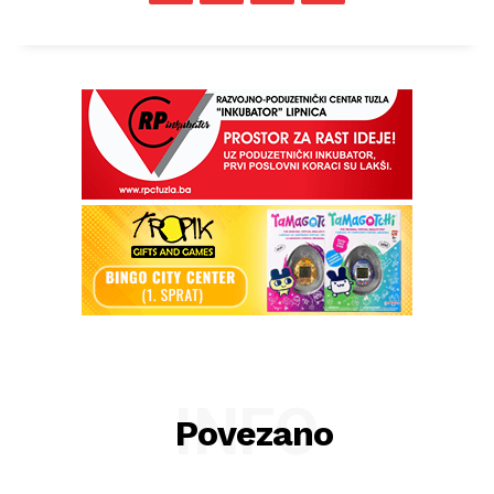
INFO
Povezano