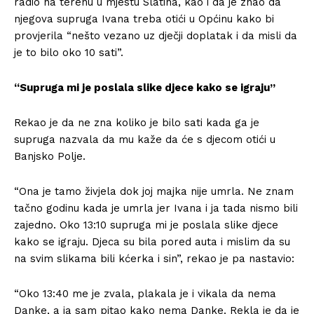
radio na terenu u mjestu Slatina, kao i da je znao da
njegova supruga Ivana treba otići u Općinu kako bi
provjerila “nešto vezano uz dječji doplatak i da misli da
je to bilo oko 10 sati”.
“Supruga mi je poslala slike djece kako se igraju”
Rekao je da ne zna koliko je bilo sati kada ga je
supruga nazvala da mu kaže da će s djecom otići u
Banjsko Polje.
“Ona je tamo živjela dok joj majka nije umrla. Ne znam
tačno godinu kada je umrla jer Ivana i ja tada nismo bili
zajedno. Oko 13:10 supruga mi je poslala slike djece
kako se igraju. Djeca su bila pored auta i mislim da su
na svim slikama bili kćerka i sin”, rekao je pa nastavio:
“Oko 13:40 me je zvala, plakala je i vikala da nema
Danke, a ja sam pitao kako nema Danke. Rekla je da je