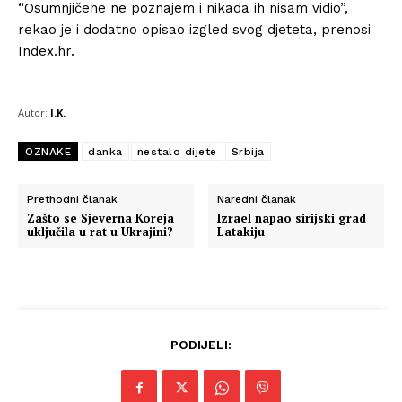
“Osumnjičene ne poznajem i nikada ih nisam vidio”,
rekao je i dodatno opisao izgled svog djeteta, prenosi
Index.hr.
Autor:
I.K.
OZNAKE
danka
nestalo dijete
Srbija
Prethodni članak
Naredni članak
Zašto se Sjeverna Koreja
Izrael napao sirijski grad
uključila u rat u Ukrajini?
Latakiju
Info
O nama
PODIJELI:
Kontakt
Impressum