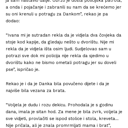
ja sam nastavio dalje. Ubrzo je došla policijska patrola,
a onda i pojačanje i zabranili su nam da se krećemo jer
su oni krenuli u potragu za Dankom”, rekao je pa
dodao:
“Ivana mi je sutradan rekla da je vidjela dva čovjeka da
stoje kod kapije, da gledaju nešto u dvorištu. Nije mi
rekla da je vidjela išta osim ljudi. Sudjelovao sam u
potrazi sve dok mi policija nije rekla da sjedimo u
dvorištu kako ne bismo ometali potragu jer su doveli
pse”, ispričao je.
Rekao je i da je Danka bila povučeno dijete i da je
najviše bila vezana za brata.
“Voljela je dudu i rozu dekicu. Prohodala je s godinu
dana, imala je sitan hod. Za mene je bila zvrk, voljela je
sve vidjeti, provlačiti se ispod stolice i stola, kreveta…
Nije pričala, ali je znala promrmljati mama i brat”,