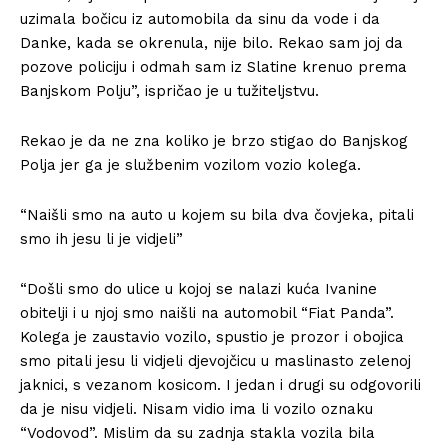
uzimala bočicu iz automobila da sinu da vode i da
Danke, kada se okrenula, nije bilo. Rekao sam joj da
pozove policiju i odmah sam iz Slatine krenuo prema
Banjskom Polju”, ispričao je u tužiteljstvu.
Rekao je da ne zna koliko je brzo stigao do Banjskog
Polja jer ga je službenim vozilom vozio kolega.
“Naišli smo na auto u kojem su bila dva čovjeka, pitali
smo ih jesu li je vidjeli”
“Došli smo do ulice u kojoj se nalazi kuća Ivanine
obitelji i u njoj smo naišli na automobil “Fiat Panda”.
Kolega je zaustavio vozilo, spustio je prozor i obojica
smo pitali jesu li vidjeli djevojčicu u maslinasto zelenoj
jaknici, s vezanom kosicom. I jedan i drugi su odgovorili
da je nisu vidjeli. Nisam vidio ima li vozilo oznaku
“Vodovod”. Mislim da su zadnja stakla vozila bila