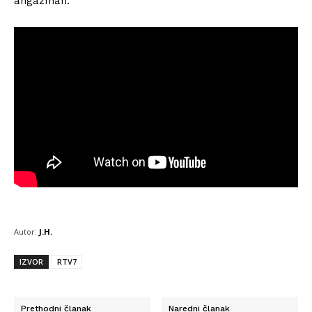
angažman.
Autor:
J.H.
IZVOR
RTV7
Prethodni članak
Naredni članak