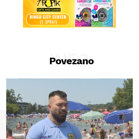
INFO
Povezano