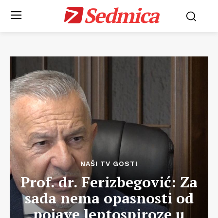
Sedmica
NAŠI TV GOSTI
Prof. dr. Ferizbegović: Za
sada nema opasnosti od
pojave leptospiroze u