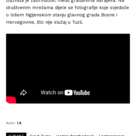
izazvala je zabrinutost među građanima Sarajeva. Na
društvenim mrežama dijele se fotografije koje svjedoče
o lošem higijenskom stanju glavnog grada Bosne i
Hercegovine, što nije slučaj u Tuzli.
Autor:
I.K.
OZNAKE
Grad Tuzla
jasmin ferizbegović
Leptospiroza