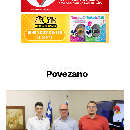
INFO
Povezano