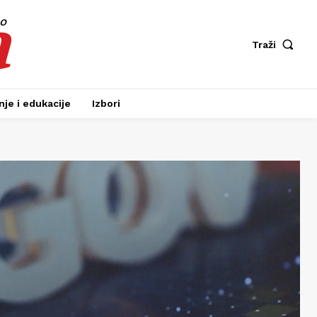
a
fo
Traži
je i edukacije
Izbori