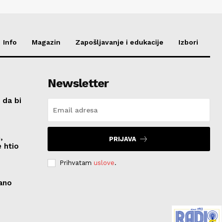
Info
Magazin
Zapošljavanje i edukacije
Izbori
Newsletter
 da bi
,
PRIJAVA
 htio
Prihvatam
uslove
.
zano