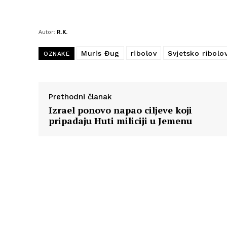
Autor:
R.K.
Muris Đug
ribolov
Svjetsko ribolo
OZNAKE
Prethodni članak
Izrael ponovo napao ciljeve koji
pripadaju Huti miliciji u Jemenu