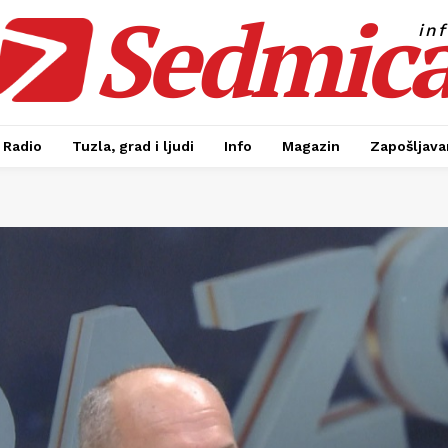
Sedmic
in
Radio
Tuzla, grad i ljudi
Info
Magazin
Zapošljavan