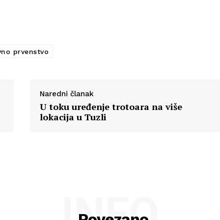
vno prvenstvo
Naredni članak
U toku uređenje trotoara na više
lokacija u Tuzli
INFO
Povezano