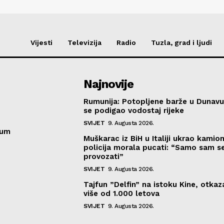
Vijesti
Televizija
Radio
Tuzla, grad i ljudi
Najnovije
Rumunija: Potopljene barže u Dunavu
se podigao vodostaj rijeke
SVIJET
9. Augusta 2026.
sum
Muškarac iz BiH u Italiji ukrao kamion
policija morala pucati: “Samo sam se
provozati”
SVIJET
9. Augusta 2026.
Tajfun ”Delfin” na istoku Kine, otka
više od 1.000 letova
SVIJET
9. Augusta 2026.