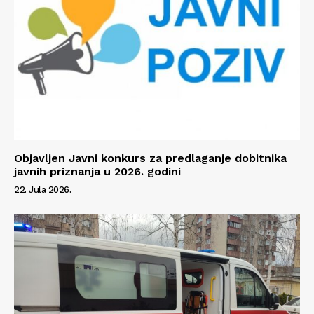
Info
O nama
Kontakt
Impressum
Objavljen Javni konkurs za predlaganje dobitnika
javnih priznanja u 2026. godini
22. Jula 2026.