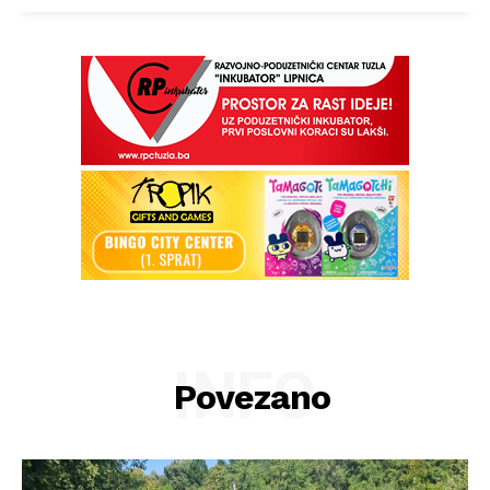
INFO
Povezano