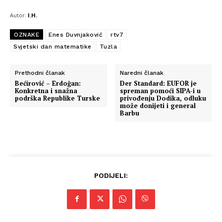
Autor:
I.H.
OZNAKE
Enes Duvnjaković
rtv7
Svjetski dan matematike
Tuzla
Prethodni članak
Naredni članak
Bećirović – Erdoğan:
Der Standard: EUFOR je
Konkretna i snažna
spreman pomoći SIPA-i u
podrška Republike Turske
privođenju Dodika, odluku
može donijeti i general
Barbu
PODIJELI: