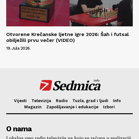
Otvorene Krečanske ljetne igre 2026: Šah i futsal
obilježili prvu večer (VIDEO)
19. Jula 2026.
Sedmica
info
Vijesti
Televizija
Radio
Tuzla, grad i ljudi
Info
Magazin
Zapošljavanje i edukacije
Izbori
O nama
Lokalna smo radio televizija na koju se računa u realizaciji