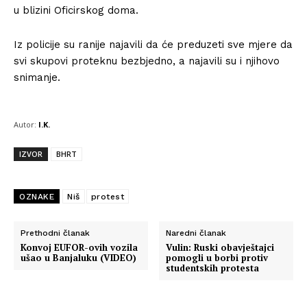
u blizini Oficirskog doma.
Iz policije su ranije najavili da će preduzeti sve mjere da
svi skupovi proteknu bezbjedno, a najavili su i njihovo
snimanje.
Autor:
I.K.
IZVOR
BHRT
OZNAKE
Niš
protest
Prethodni članak
Naredni članak
Konvoj EUFOR-ovih vozila
Vulin: Ruski obavještajci
ušao u Banjaluku (VIDEO)
pomogli u borbi protiv
studentskih protesta