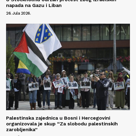
O nama
napada na Gazu i Liban
Kontakt
26. Jula 2026.
Impressum
Palestinska zajednica u Bosni i Hercegovini
organizovala je skup “Za slobodu palestinskih
zarobljenika”