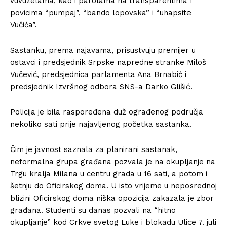
vuvuzelama, kao i parolama na transparentima i
povicima “pumpaj”, “bando lopovska” i “uhapsite
Vučića”.
Sastanku, prema najavama, prisustvuju premijer u
ostavci i predsjednik Srpske napredne stranke Miloš
Vučević, predsjednica parlamenta Ana Brnabić i
predsjednik Izvršnog odbora SNS-a Darko Glišić.
Policija je bila raspoređena duž ograđenog područja
nekoliko sati prije najavljenog početka sastanka.
Čim je javnost saznala za planirani sastanak,
neformalna grupa građana pozvala je na okupljanje na
Trgu kralja Milana u centru grada u 16 sati, a potom i
šetnju do Oficirskog doma. U isto vrijeme u neposrednoj
blizini Oficirskog doma niška opozicija zakazala je zbor
građana. Studenti su danas pozvali na “hitno
okupljanje” kod Crkve svetog Luke i blokadu Ulice 7. juli