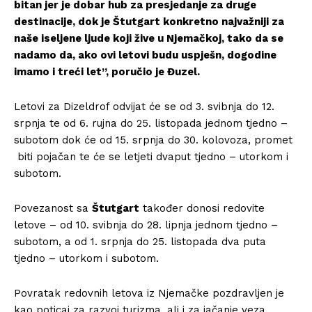
bitan jer je dobar hub za presjedanje za druge
destinacije, dok je Štutgart konkretno najvažniji za
naše iseljene ljude koji žive u Njemačkoj, tako da se
nadamo da, ako ovi letovi budu uspješn, dogodine
imamo i treći let’’, poručio je Đuzel.
Letovi za Dizeldrof odvijat će se od 3. svibnja do 12.
srpnja te od 6. rujna do 25. listopada jednom tjedno –
subotom dok će od 15. srpnja do 30. kolovoza, promet
biti pojačan te će se letjeti dvaput tjedno – utorkom i
subotom.
Povezanost sa
Štutgart
također donosi redovite
letove – od 10. svibnja do 28. lipnja jednom tjedno –
subotom, a od 1. srpnja do 25. listopada dva puta
tjedno – utorkom i subotom.
Povratak redovnih letova iz Njemačke pozdravljen je
kao poticaj za razvoj turizma, ali i za jačanje veza