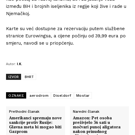
između BiH i brojnih iseljenika iz regije koji žive i rade u
Njemačkoj.
Karte su već dostupne za rezervaciju putem službene
stranice Eurowingsa, a cijene počinju od 39,99 eura po
smjeru, navodi se u priopćenju.
Autor:
I.K.
IZVOR
BHRT
OZNAKE
aerodrom
Diseldorf
Mostar
Prethodni članak
Naredni članak
Amerikanci spremaju nove
Amazon: Pet osoba
sankcije protiv Rusije:
preživjelo 36 sati u
Glavna meta bi mogao biti
močvari punoj aligatora
Gazprom
nakon prinudnog