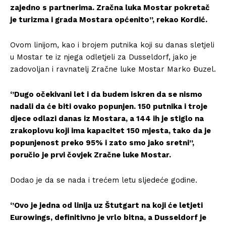
zajedno s partnerima. Zračna luka Mostar pokretač
je turizma i grada Mostara općenito’’, rekao Kordić.
Ovom linijom, kao i brojem putnika koji su danas sletjeli
u Mostar te iz njega odletjeli za Dusseldorf, jako je
zadovoljan i ravnatelj Zračne luke Mostar Marko Đuzel.
‘’Dugo očekivani let i da budem iskren da se nismo
nadali da će biti ovako popunjen. 150 putnika i troje
djece odlazi danas iz Mostara, a 144 ih je stiglo na
zrakoplovu koji ima kapacitet 150 mjesta, tako da je
popunjenost preko 95% i zato smo jako sretni’’,
poručio je prvi čovjek Zračne luke Mostar.
Dodao je da se nada i trećem letu sljedeće godine.
‘’Ovo je jedna od linija uz Štutgart na koji će letjeti
Eurowings, definitivno je vrlo bitna, a Dusseldorf je