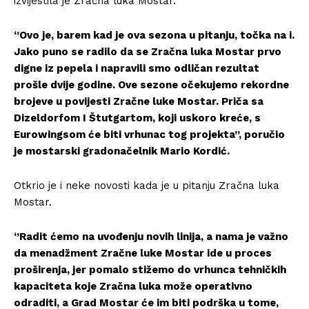
izvijestila je Zračna luka Mostar.
‘’Ovo je, barem kad je ova sezona u pitanju, točka na i.
Jako puno se radilo da se Zračna luka Mostar prvo
digne iz pepela i napravili smo odličan rezultat
prošle dvije godine. Ove sezone očekujemo rekordne
brojeve u povijesti Zračne luke Mostar. Priča sa
Dizeldorfom I Štutgartom, koji uskoro kreće, s
Eurowingsom će biti vrhunac tog projekta’’, poručio
je mostarski gradonačelnik Mario Kordić.
Otkrio je i neke novosti kada je u pitanju Zračna luka
Mostar.
‘’Radit ćemo na uvođenju novih linija, a nama je važno
da menadžment Zračne luke Mostar ide u proces
proširenja, jer pomalo stižemo do vrhunca tehničkih
kapaciteta koje Zračna luka može operativno
odraditi, a Grad Mostar će im biti podrška u tome,