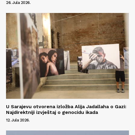
O nama
26. Jula 2026.
Kontakt
Impressum
U Sarajevu otvorena izložba Alija Jadallaha o Gazi:
Najdirektniji izvještaj o genocidu ikada
12. Jula 2026.