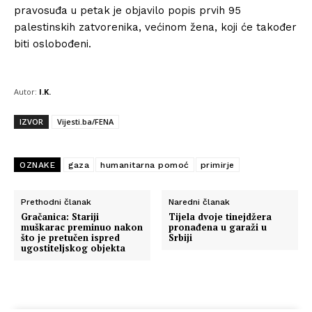
pravosuđa u petak je objavilo popis prvih 95
palestinskih zatvorenika, većinom žena, koji će također
biti oslobođeni.
Autor:
I.K.
IZVOR
Vijesti.ba/FENA
OZNAKE
gaza
humanitarna pomoć
primirje
Prethodni članak
Naredni članak
Gračanica: Stariji
Tijela dvoje tinejdžera
muškarac preminuo nakon
pronađena u garaži u
što je pretučen ispred
Srbiji
ugostiteljskog objekta