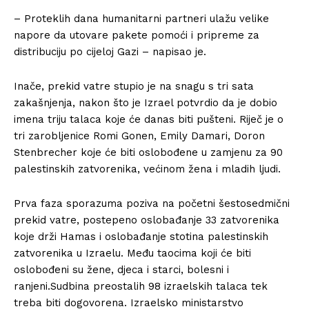
– Proteklih dana humanitarni partneri ulažu velike
napore da utovare pakete pomoći i pripreme za
distribuciju po cijeloj Gazi – napisao je.
Inače, prekid vatre stupio je na snagu s tri sata
zakašnjenja, nakon što je Izrael potvrdio da je dobio
imena triju talaca koje će danas biti pušteni. Riječ je o
tri zarobljenice Romi Gonen, Emily Damari, Doron
Stenbrecher koje će biti oslobođene u zamjenu za 90
palestinskih zatvorenika, većinom žena i mladih ljudi.
Prva faza sporazuma poziva na početni šestosedmični
prekid vatre, postepeno oslobađanje 33 zatvorenika
koje drži Hamas i oslobađanje stotina palestinskih
zatvorenika u Izraelu. Među taocima koji će biti
oslobođeni su žene, djeca i starci, bolesni i
ranjeni.Sudbina preostalih 98 izraelskih talaca tek
treba biti dogovorena. Izraelsko ministarstvo