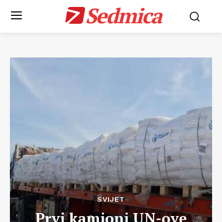
Sedmica
SVIJET
Prvi kamioni UN-ove