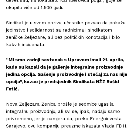
devet sati, na lokalitetu Kamberovića polja , gdje se
okupilo više od 1.500 ljudi.
Sindikat je u svom pozivu, učesnike pozvao da pokažu
jedinstvo i solidarnost sa radnicima i sindikatom
zeničke Željezare, ali bez političkih konotacija i bilo
kakvih incidenata.
“Mi smo zadnji sastanak s Upravom imali 21. aprila,
kada su kazali da je gašenje integralne proizvodnje
jedina opcija. Gašenje proizvodnje i stečaj za nas nije
opcija”, kazao je predsjednik Sindikata NŽZ Rašid
Fetić.
Nova Željezara Zenica prošle je sedmice ugasila
integralnu proizvodnju, ali svi se, ipak, nadaju samo
privremeno, jer je namjera da, preko Energoinvesta
Sarajevo, ovu kompaniju preuzme iskazala Vlada FBiH.