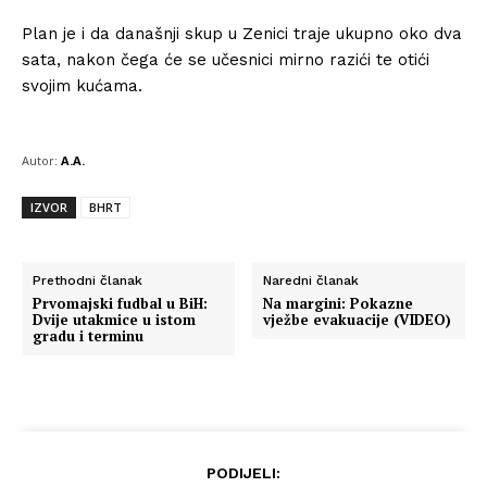
Plan je i da današnji skup u Zenici traje ukupno oko dva
sata, nakon čega će se učesnici mirno razići te otići
svojim kućama.
Autor:
A.A.
IZVOR
BHRT
Prethodni članak
Naredni članak
Prvomajski fudbal u BiH:
Na margini: Pokazne
Dvije utakmice u istom
vježbe evakuacije (VIDEO)
gradu i terminu
PODIJELI: