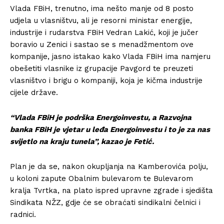
Vlada FBiH, trenutno, ima nešto manje od 8 posto
udjela u vlasništvu, ali je resorni ministar energije,
industrije i rudarstva FBiH Vedran Lakić, koji je jučer
boravio u Zenici i sastao se s menadžmentom ove
kompanije, jasno istakao kako Vlada FBiH ima namjeru
obešetiti vlasnike iz grupacije Pavgord te preuzeti
vlasništvo i brigu o kompaniji, koja je kičma industrije
cijele države.
“Vlada FBiH je podrška Energoinvestu, a Razvojna
banka FBiH je vjetar u leđa Energoinvestu i to je za nas
svijetlo na kraju tunela”, kazao je Fetić.
Plan je da se, nakon okupljanja na Kamberovića polju,
u koloni zapute Obalnim bulevarom te Bulevarom
kralja Tvrtka, na plato ispred upravne zgrade i sjedišta
Sindikata NŽZ, gdje će se obraćati sindikalni čelnici i
radnici.