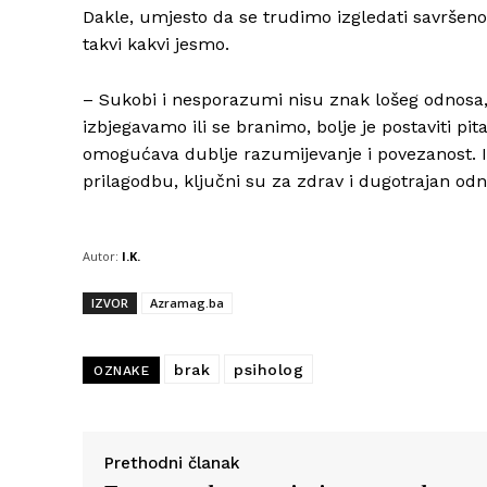
Dakle, umjesto da se trudimo izgledati savršeno, 
takvi kakvi jesmo.
– Sukobi i nesporazumi nisu znak lošeg odnosa, 
izbjegavamo ili se branimo, bolje je postaviti pi
omogućava dublje razumijevanje i povezanost. Is
prilagodbu, ključni su za zdrav i dugotrajan odno
Autor:
I.K.
IZVOR
Azramag.ba
brak
psiholog
OZNAKE
Prethodni članak