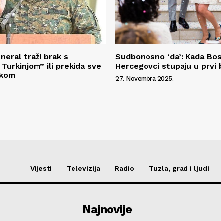
neral traži brak s
Sudbonosno ‘da’: Kada Bos
Turkinjom” ili prekida sve
Hercegovci stupaju u prvi 
skom
27. Novembra 2025.
Vijesti
Televizija
Radio
Tuzla, grad i ljudi
Najnovije