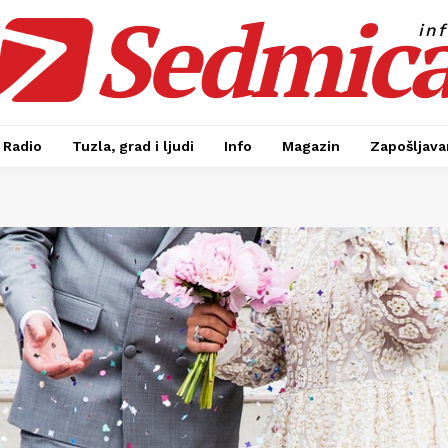
Sedmic
in
Radio
Tuzla, grad i ljudi
Info
Magazin
Zapošljavan