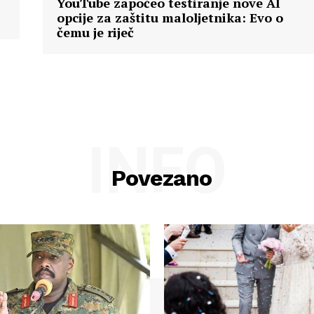
YouTube započeo testiranje nove AI
opcije za zaštitu maloljetnika: Evo o
čemu je riječ
INFO
Povezano