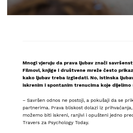
Mnogi vjeruju da prava ljubav znači savršens
Filmovi, knjige i društvene mreže često prikazu
kako ljubav treba izgledati. No, istinska ljub
iskrenim i spontanim trenucima koje dijelimo
– Savršen odnos ne postoji, a pokušaji da se 
partnerima. Prava bliskost dolazi iz prihvaćanja,
možemo biti iskreni, ranjivi i opušteni jedno pred
Travers za Psychology Today.