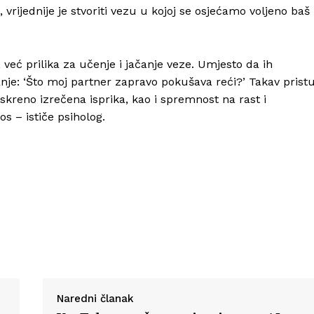
vrijednije je stvoriti vezu u kojoj se osjećamo voljeno baš
već prilika za učenje i jačanje veze. Umjesto da ih
Info
tanje: ‘Što moj partner zapravo pokušava reći?’ Takav prist
kreno izrečena isprika, kao i spremnost na rast i
s – ističe psiholog.
O nama
Kontakt
Impressum
Naredni članak