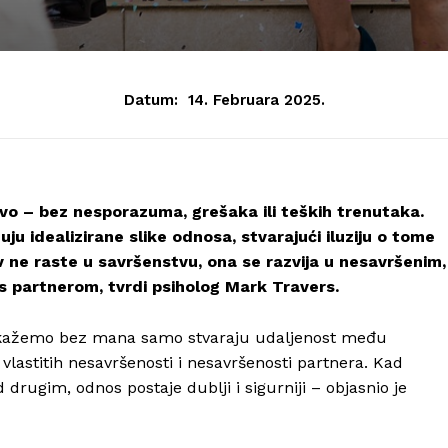
Datum:
14. Februara 2025.
tvo – bez nesporazuma, grešaka ili teških trenutaka.
ju idealizirane slike odnosa, stvarajući iluziju o tome
av ne raste u savršenstvu, ona se razvija u nesavršenim,
 s partnerom, tvrdi psiholog Mark Travers.
prikažemo bez mana samo stvaraju udaljenost među
 vlastitih nesavršenosti i nesavršenosti partnera. Kad
 drugim, odnos postaje dublji i sigurniji – objasnio je