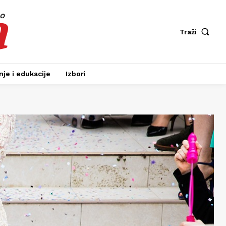
a
fo
Traži
je i edukacije
Izbori