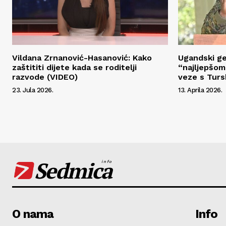
Vildana Zrnanović-Hasanović: Kako
Ugandski ge
zaštititi dijete kada se roditelji
“najljepšom 
razvode (VIDEO)
veze s Tur
23. Jula 2026.
13. Aprila 2026.
Sedmica
info
O nama
Info