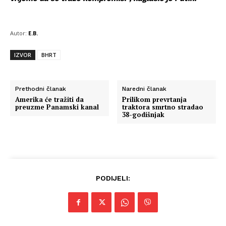
Autor:
E.B.
IZVOR
BHRT
Prethodni članak
Naredni članak
Amerika će tražiti da
Prilikom prevrtanja
preuzme Panamski kanal
traktora smrtno stradao
38-godišnjak
PODIJELI: