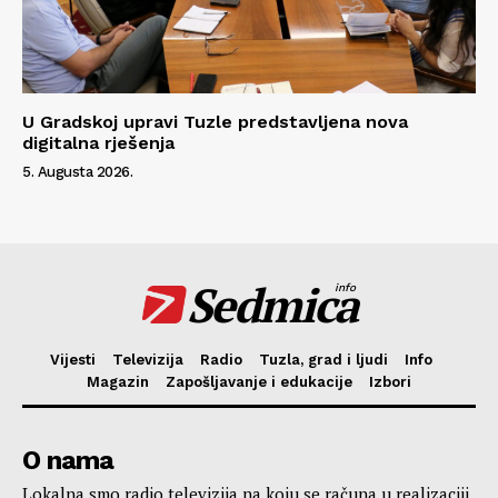
U Gradskoj upravi Tuzle predstavljena nova
digitalna rješenja
5. Augusta 2026.
Sedmica
info
Vijesti
Televizija
Radio
Tuzla, grad i ljudi
Info
Magazin
Zapošljavanje i edukacije
Izbori
O nama
Lokalna smo radio televizija na koju se računa u realizaciji