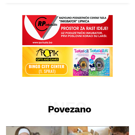
INFO
Povezano