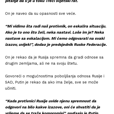
pitanje da li je u toku Treći svjetski rat.
On je naveo da su opasnosti sve veće.
“Mi vidimo šta radi naš protivnik, on eskalira situaciju.
Ako je to ono što želi, neka nastavi. Loše im je? Neka
nastave sa eskalacijom. Mi ćemo odgovarati na svaki
izazov, uvijek!”, dodao je predsjednik Ruske Federacije.
On je rekao da je Rusija spremna da gradi odnose sa
drugim zemljama, ali ne na svoju štetu.
Govoreći o mogućnostima poboljšanja odnosa Rusije i
SAD, Putin je rekao da ako ima želje, sve se može
učiniti.
“Kada protivnici Rusije uvide njenu spremnost da
odgovori na bilo kakve izazove, oni će shvatiti da je
vrijeme da se traže kompromisi”, naglasio je Putin.