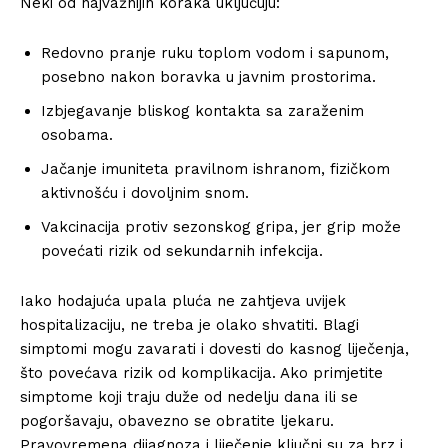
Neki od najvažnijih koraka uključuju:
Redovno pranje ruku toplom vodom i sapunom,
posebno nakon boravka u javnim prostorima.
Izbjegavanje bliskog kontakta sa zaraženim
osobama.
Jačanje imuniteta pravilnom ishranom, fizičkom
aktivnošću i dovoljnim snom.
Vakcinacija protiv sezonskog gripa, jer grip može
povećati rizik od sekundarnih infekcija.
Iako hodajuća upala pluća ne zahtjeva uvijek
hospitalizaciju, ne treba je olako shvatiti. Blagi
simptomi mogu zavarati i dovesti do kasnog liječenja,
što povećava rizik od komplikacija. Ako primjetite
simptome koji traju duže od nedelju dana ili se
pogoršavaju, obavezno se obratite ljekaru.
Pravovremena dijagnoza i liječenje ključni su za brz i