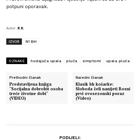
potpuni oporavak.
Autor:
R.K.
IZVOR
N1 BiH
OZNAKE
hodajuća upala
pluća
simptomi
upala pluća
Prethodni članak
Naredni članak
Predstavljena knjiga
Klasik bh košarke:
˝Socijalna dobrobit osoba
Sloboda želi nanijeti Bosni
treće životne dobi˝
prvi ovosezonski poraz
(VIDEO)
(Video)
Info
O nama
PODIJELI: