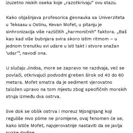
izuzetno niskih oseka koje „razotkrivaju“ ovu stazu.
Kako objašnjava profesorica geonauka sa Univerziteta
u Teksasu u Ostinu, Kevan Mofet, u pitanju je
sinhronizacija više različitih „harmoničnih“ faktora. „Baš
kao kad više bubnjara svira skoro istim ritmom – u
jednom trenutku svi udare u isti takt i stvore snažan
‘udar’“, navodi ona.
U slučaju Jindoa, more se zapravo ne razdvaja, već se
povlači, otkrivajući podvodni greben širok od 40 do 60
metara. Mofet smatra da je sediment vjerovatno
taložen upravo na tom mjestu zbog specifičnih morskih
struja između dva ostrva.
Sve dok se oblik ostrva i moreuz Mjongnjang koji
reguliše nivo plime ne promijene, ovaj fenomen će se,
kako ističe Mofet, najvjerovatnije nastaviti da se javlja
svake godine.