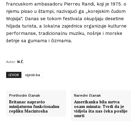
francuskom ambasadoru Pierreu Randi, koji je 1975. o
njemu pisao u štampi, nazivajući ga „korejskim čudom
Mojsija“. Danas se tokom festivala okupljaju desetine
hiljada turista, a lokalna zajednica organizuje kulturne
performanse, tradicionalnu muziku, nošnje i morske
šetnje sa gumama i čizmama.
Autor:
N.Č.
IZVOR
vijesti.ba
Prethodni članak
Naredni članak
Britanac napravio
Amerikanka bila mrtva
minijaturnu funkcionalnu
osam minuta: Tvrdi da je
repliku Macintosha
vidjela šta nas čeka poslije
smrti