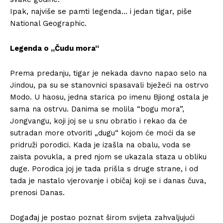
Ipak, najviše se pamti legenda… i jedan tigar, piše
National Geographic.
Legenda o „Čudu mora“
Prema predanju, tigar je nekada davno napao selo na
Jindou, pa su se stanovnici spasavali bježeći na ostrvo
Modo. U haosu, jedna starica po imenu Bjiong ostala je
sama na ostrvu. Danima se molila “bogu mora”,
Jongvangu, koji joj se u snu obratio i rekao da će
sutradan more otvoriti „dugu“ kojom će moći da se
pridruži porodici. Kada je izašla na obalu, voda se
zaista povukla, a pred njom se ukazala staza u obliku
duge. Porodica joj je tada prišla s druge strane, i od
tada je nastalo vjerovanje i običaj koji se i danas čuva,
prenosi Danas.
Događaj je postao poznat širom svijeta zahvaljujući