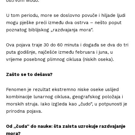
ostrvom Modo.
U tom periodu, more se doslovno povuče i hiljade ljudi
mogu pješke preći između dva ostrva – nešto poput
poznatog biblijskog „razdvajanja mora“.
Ova pojava traje 30 do 60 minuta i događa se dva do tri
puta godišnje, najčešće između februara i juna, u
vrijeme posebnog plimnog ciklusa (niskih oseka).
Zašto se to dešava?
Fenomen je rezultat ekstremno niske oseke uslijed
kombinacije lunarnog ciklusa, geografskog položaja i
morskih struja. Iako izgleda kao „čudo“, u potpunosti je
prirodna pojava.
Od „čuda“ do nauke: šta zaista uzrokuje razdvajanje
mora?