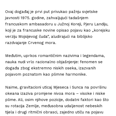
Ovaj događaj je prvi put privukao pažnju svjetske
javnosti 1975. godine, zahvaljujući tadašnjem
francuskom ambasadoru u Južnoj Koreji, Pjeru Landiju,
koji je za francuske novine opisao pojavu kao „korejsku
verziju Mojsijevog čuda“, aludirajući na biblijsko
razdvajanje Crvenog mora.
Međutim, uprkos romantičnim nazivima i legendama,
nauka nudi vrlo racionalno objašnjenje: fenomen se
događa zbog ekstremno niskih oseka, izazvanih
pojavom poznatom kao plimne harmonike.
Naime, gravitacioni uticaj Mjeseca i Sunca na površinu
okeana izaziva promjene nivoa mora – visoke i niske
plime. Ali, osim njihove pozicije, dodatni faktori kao što
su rotacija Zemlje, međusobna udaljenost nebeskih
tijela i drugi ritmični obrasci, zajedno utiču na pojavu