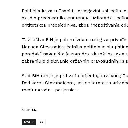
Politička kriza u Bosni i Hercegovini uslijedil
osudio predsjednika entiteta RS Milorada Dodika
entitetskog predsjednika, zbog “nepoštivanja od
Tužilaštvo BiH je potom izdalo nalog za privođen
Nenada Stevandića, čelnika entitetske skupštine
poredak” nakon što je Narodna skupština RS-a us
zabranjuje djelovanje državnih pravosudnih i sig
Sud BiH ranije je prihvatio prijedlog državnog 
Dodikom i Stevandićem, koji se terete za krivičn
međunarodnu potjernicu.
Autor:
I.K.
IZVOR
AA