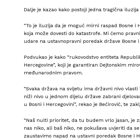
Dalje je kazao kako postoji jedna tragična iluzij
“To je iluzija da je moguć mirni raspad Bosne i 
koja može dovesti do katastrofe. Mi ćemo pravn
udare na ustavnopravni poredak države Bosne i H
Podvukao je kako “rukovodstvo entiteta Republi
Hercegovine”, koji je garantiran Dejtonskim m
međunarodnim pravom.
“Svaka država na svijetu ima državni nivo vlasti i
niži nivo u jednom dijelu države zabrani djelo
u Bosni i Hercegovini”, rekao je Bećirović, te zakl
“Naš nulti prioritet, da tu budem vrlo jasan, je
nas niko, ali baš niko, ne pokušava uvjeriti da
zaustavimo napad na ustavni poredak Bosne i H