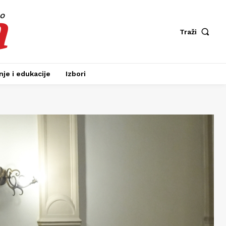
a
fo
Traži
je i edukacije
Izbori