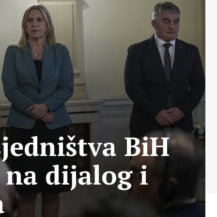
sjedništva BiH
 na dijalog i
a