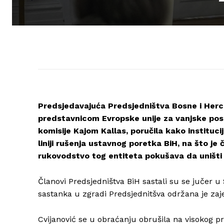
Predsjedavajuća Predsjedništva Bosne i Herce
predstavnicom Evropske unije za vanjske posl
komisije Kajom Kallas, poručila kako instituci
liniji rušenja ustavnog poretka BiH, na što je
rukovodstvo tog entiteta pokušava da uništi 
Članovi Predsjedništva BiH sastali su se jučer 
sastanka u zgradi Predsjednitšva održana je zaj
Cvijanović se u obraćanju obrušila na visokog pr