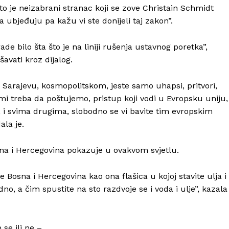
o je neizabrani stranac koji se zove Christain Schmidt
a ubjeđuju pa kažu vi ste donijeli taj zakon”.
de bilo šta što je na liniji rušenja ustavnog poretka”,
šavati kroz dijalog.
 Sarajevu, kosmopolitskom, jeste samo uhapsi, pritvori,
ji mi treba da poštujemo, pristup koji vodi u Evropsku uniju,
 i svima drugima, slobodno se vi bavite tim evropskim
ala je.
Bosna i Hercegovina pokazuje u ovakvom svjetlu.
 Bosna i Hercegovina kao ona flašica u kojoj stavite ulja i
o, a čim spustite na sto razdvoje se i voda i ulje”, kazala
se ili ne –