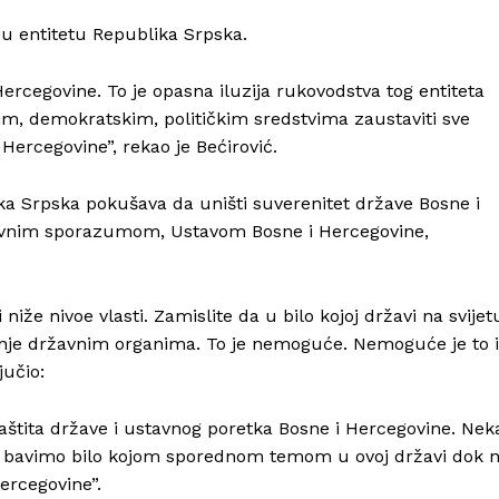
Kontakt
a u entitetu Republika Srpska.
Impressum
Hercegovine. To je opasna iluzija rukovodstva tog entiteta
im, demokratskim, političkim sredstvima zaustaviti sve
ercegovine”, rekao je Bećirović.
ka Srpska pokušava da uništi suverenitet države Bosne i
irovnim sporazumom, Ustavom Bosne i Hercegovine,
 niže nivoe vlasti. Zamislite da u bilo kojoj državi na svijet
vanje državnim organima. To je nemoguće. Nemoguće je to i
jučio:
 zaštita države i ustavnog poretka Bosne i Hercegovine. Nek
 se bavimo bilo kojom sporednom temom u ovoj državi dok 
ercegovine”.