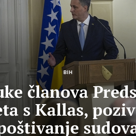
BIH
uke članova Pred
a s Kallas, poziv
poštivanje sudov