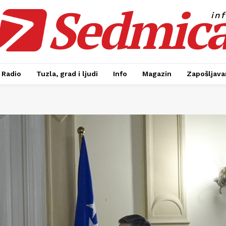
Sedmic
in
Radio
Tuzla, grad i ljudi
Info
Magazin
Zapošljavan