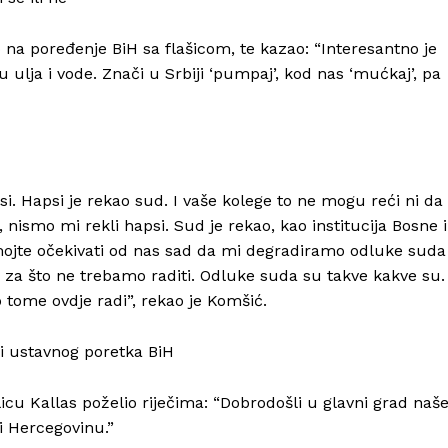
na poređenje BiH sa flašicom, te kazao: “Interesantno je
u ulja i vode. Znači u Srbiji ‘pumpaj’, kod nas ‘mućkaj’, pa
si. Hapsi je rekao sud. I vaše kolege to ne mogu reći ni da
nismo mi rekli hapsi. Sud je rekao, kao institucija Bosne i
emojte očekivati od nas sad da mi degradiramo odluke suda
 za što ne trebamo raditi. Odluke suda su takve kakve su.
 tome ovdje radi”, rekao je Komšić.
e i ustavnog poretka BiH
Info
icu Kallas poželio riječima: “Dobrodošli u glavni grad naš
i Hercegovinu.”
O nama