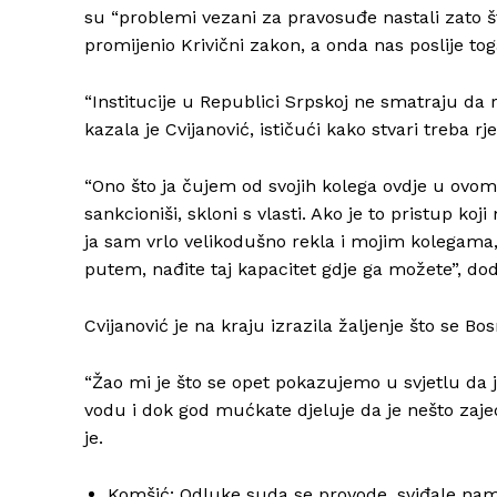
su “problemi vezani za pravosuđe nastali zato št
promijenio Krivični zakon, a onda nas poslije tog
“Institucije u Republici Srpskoj ne smatraju da ra
kazala je Cvijanović, ističući kako stvari treba rje
“Ono što ja čujem od svojih kolega ovdje u ovom
sankcioniši, skloni s vlasti. Ako je to pristup ko
ja sam vrlo velikodušno rekla i mojim kolegama,
putem, nađite taj kapacitet gdje ga možete”, dod
Cvijanović je na kraju izrazila žaljenje što se 
“Žao mi je što se opet pokazujemo u svjetlu da je
vodu i dok god mućkate djeluje da je nešto zajedn
je.
Komšić: Odluke suda se provode, sviđale nam 