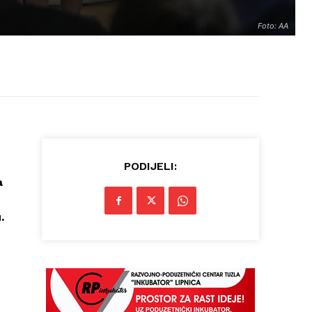
Foto: AA
PODIJELI:
a
.