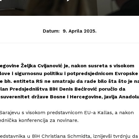
Datum:
9. Aprila 2025.
govine Željka Cvijanović je, nakon susreta s visokom
ove i sigurnosnu politiku i potpredsjednicom Evropske
je bh. entiteta RS ne smatraju da rade bilo šta što je n
 član Predsjedništva BiH Denis Bećirović poručio da
suverenitet države Bosne i Hercegovine, javlja Anadolu
u Sarajevu s visokom predstavnicom EU-a Kallas, a nakon
ednička konferencija za novinare.
edstavnika u BiH Christiana Schmidta, iznijevši tvrdnju da