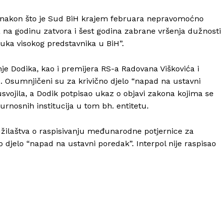
a je nakon što je Sud BiH krajem februara nepravomoćno
 na godinu zatvora i šest godina zabrane vršenja dužnosti
luka visokog predstavnika u BiH”.
je Dodika, kao i premijera RS-a Radovana Viškovića i
. Osumnjičeni su za krivično djelo “napad na ustavni
vojila, a Dodik potpisao ukaz o objavi zakona kojima se
urnosnih institucija u tom bh. entitetu.
Tužilaštva o raspisivanju međunarodne potjernice za
o djelo “napad na ustavni poredak”. Interpol nije raspisao