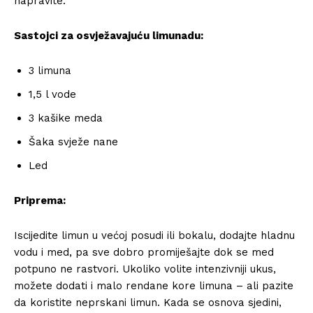
napravite.
Sastojci za osvježavajuću limunadu:
3 limuna
1,5 l vode
3 kašike meda
Šaka svježe nane
Led
Priprema:
Iscijedite limun u većoj posudi ili bokalu, dodajte hladnu
vodu i med, pa sve dobro promiješajte dok se med
potpuno ne rastvori. Ukoliko volite intenzivniji ukus,
možete dodati i malo rendane kore limuna – ali pazite
da koristite neprskani limun. Kada se osnova sjedini,