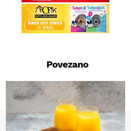
INFO
Povezano