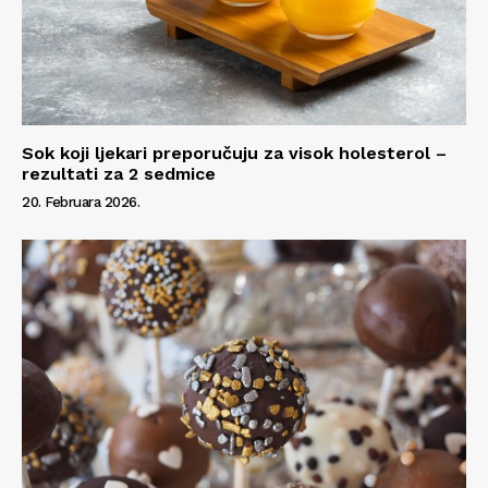
Info
O nama
Kontakt
Sok koji ljekari preporučuju za visok holesterol –
Impressum
rezultati za 2 sedmice
20. Februara 2026.