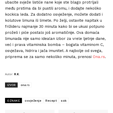
ubacite svježe listiće nane koje ste blago protrljali
među prstima da bi pustili aromu, i dodajte nekoliko
kockica leda. Za dodatno osvježenje, možete dodati i
kolutove limuna ili limete. Po želji, ostavite napitak u
frižideru najmanje 30 minuta kako bi se ukusi potpuno
proželi i piće postalo još aromatičnije. Ova domaća
limunada nije samo idealan izbor za vrele ljetnje dane,
već i prava vitaminska bomba – bogata vitaminom C,
osvježava, hidrira i jača imunitet. A najbolje od svega,
priprema se za samo nekoliko minuta, prenosi
Ona.rs
.
Autor:
R.K.
IZVOR
ona.rs
OZNAKE
osvježenje
Recept
sok