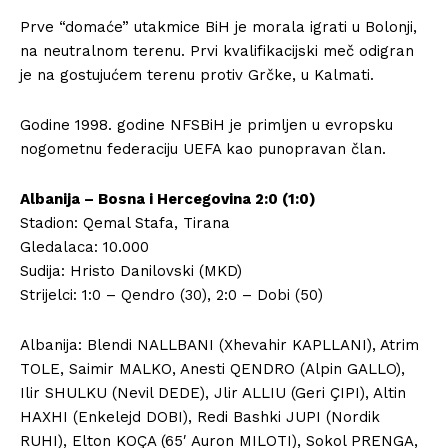
Prve “domaće” utakmice BiH je morala igrati u Bolonji,
na neutralnom terenu. Prvi kvalifikacijski meč odigran
je na gostujućem terenu protiv Grčke, u Kalmati.
Godine 1998. godine NFSBiH je primljen u evropsku
nogometnu federaciju UEFA kao punopravan član.
Albanija – Bosna i Hercegovina 2:0 (1:0)
Stadion: Qemal Stafa, Tirana
Gledalaca: 10.000
Sudija: Hristo Danilovski (MKD)
Strijelci: 1:0 – Qendro (30), 2:0 – Dobi (50)
Albanija: Blendi NALLBANI (Xhevahir KAPLLANI), Atrim
TOLE, Saimir MALKO, Anesti QENDRO (Alpin GALLO),
Ilir SHULKU (Nevil DEDE), Jlir ALLIU (Geri ÇIPI), Altin
HAXHI (Enkelejd DOBI), Redi Bashki JUPI (Nordik
RUHI), Elton KOÇA (65′ Auron MILOTI), Sokol PRENGA,