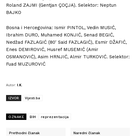
Roland ZAJMI (Gentjan ÇOÇJA). Selektor: Neptun
BAJKO
Bosna i Hercegovina: Ismir PINTOL, Vedin MUSIĆ,
Ibrahim DURO, Muhamed KONJIĆ, Senad BEGIĆ,
Nedžad FAZLAGIĆ (80′ Said FAZLAGIĆ), Esmir DŽAFIĆ,
Enes DEMIROVIĆ, Husref MUSEMIĆ (Amir
OSMANOVIĆ), Asim HRNJIĆ, Almir TURKOVIĆ. Selektor:
Fuad MUZUROVIĆ
Autor:
I.K.
IZVOR
Vijesti.ba
OZNAKE
BIH
reprezentacija
Prethodni članak
Naredni članak