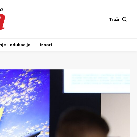
a
fo
Traži
je i edukacije
Izbori