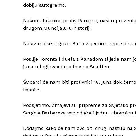
dobiju autograme.
Nakon utakmice protiv Paname, naši reprezentati
drugom Mundijalu u historiji.
Nalazimo se u grupi B i to zajedno s reprezenta
Poslije Toronta i duela s Kanadom slijede nam j
juna u Inglewoodu odnosno Seattleu.
Švicarci će nam biti protivnici 18. juna dok ć
kasnije.
Podsjetimo, Zmajevi su pripreme za Svjetsko prv
Sergeja Barbareza već odigrali jednu utakmicu i 
Dodajmo kako će nam ovo biti drugi nastup na S
godine u Brazilu nismo prošli grupnu fazu.