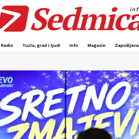
Sedmic
in
Radio
Tuzla, grad i ljudi
Info
Magazin
Zapošljavan