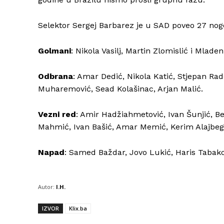
Selektor Sergej Barbarez je u SAD poveo 27 nog
Golmani
: Nikola Vasilj, Martin Zlomislić i Mlade
Odbrana
: Amar Dedić, Nikola Katić, Stjepan Rad
Muharemović, Sead Kolašinac, Arjan Malić.
Vezni red
: Amir Hadžiahmetović, Ivan Šunjić, B
Mahmić, Ivan Bašić, Amar Memić, Kerim Alajbego
Napad
: Samed Baždar, Jovo Lukić, Haris Tabak
Autor:
I.H.
IZVOR
Klix.ba