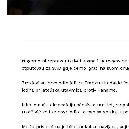
Nogometni reprezentativci Bosne i Hercegovine
otputovali za SAD gdje ćemo igrati na svom drug
Zmajevi su prvo odletjeli za Frankfurt odakle će
jedna prijateljska utakmica protiv Paname.
Iako je našu ekspediciju očekivao rani let, raspo
Hadžikić koji se povrijedio i otpao sa spiska u pos
Među prisutnima je bilo i nekoliko navijača, koji 