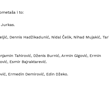
Kontakt
Impressum
ometaša i to:
n Jurkas.
eljić, Dennis Hadžikadunić, Nidal Čelik, Nihad Mujakić, Tar
enjamin Tahirović, Dženis Burnić, Armin Gigović, Ermin
vić, Esmir Bajraktarević.
ović, Ermedin Demirović, Edin Džeko.