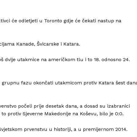
vci će odletjeti u Toronto gdje će čekati nastup na
cijama Kanade, Švicarske i Katara.
oš dvije utakmice na američkom tlu i to 18. odnosno 24.
emo grupnu fazu okončati utakmicom protiv Katara šest dan
enstvo počeli prije desetak dana, a dosad su izabranici
to protiv Sjeverne Makedonije na Koševu, bilo je 0:0.
Info
vjetskom prvenstvu u historiji, a u premijernom 2014.
O nama