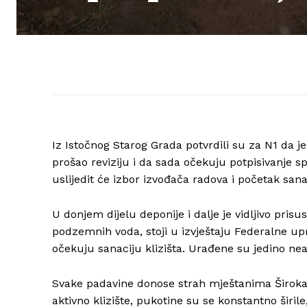
Iz Istočnog Starog Grada potvrdili su za N1 da j
prošao reviziju i da sada očekuju potpisivanj
uslijedit će izbor izvođača radova i početak sanac
U donjem dijelu deponije i dalje je vidljivo pris
podzemnih voda, stoji u izvještaju Federalne upr
očekuju sanaciju klizišta. Urađene su jedino ne
Svake padavine donose strah mještanima Širokač
aktivno klizište, pukotine su se konstantno širil