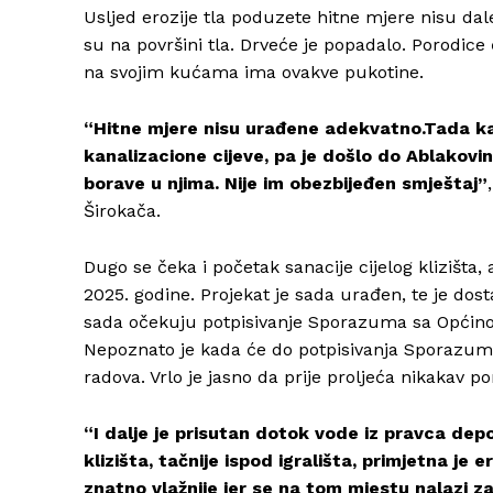
Usljed erozije tla poduzete hitne mjere nisu dal
su na površini tla. Drveće je popadalo. Porodice 
na svojim kućama ima ovakve pukotine.
“Hitne mjere nisu urađene adekvatno.Tada kad
kanalizacione cijeve, pa je došlo do Ablakovin
borave u njima. Nije im obezbijeđen smještaj”
Širokača.
Dugo se čeka i početak sanacije cijelog klizišta,
2025. godine. Projekat je sada urađen, te je dosta
sada očekuju potpisivanje Sporazuma sa Općinom 
Nepoznato je kada će do potpisivanja Sporazuma 
radova. Vrlo je jasno da prije proljeća nikakav p
“I dalje je prisutan dotok vode iz pravca depo
klizišta, tačnije ispod igrališta, primjetna je 
znatno vlažnije jer se na tom mjestu nalazi 