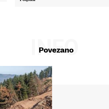
INFO
Povezano