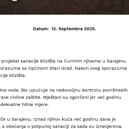
Datum:
12. Septembra 2025.
e projekat sanacije klizišta na Curinim njivama u Sarajevu
e sporazuma sa Općinom Stari Grad. Nakon ovog sporazuma
ije klizišta.
ustvo vode, što upućuje na nedovoljnu kontrolu površinskih 
ave civilne zaštite. Mještani su ogorčeni jer već godinu
adekvatne hitne mjere.
e u Sarajevu. Iznad njihov kuća već godinu dana je
e, a obećanja o potpunoj sanaciji za sada su iznevjerena.