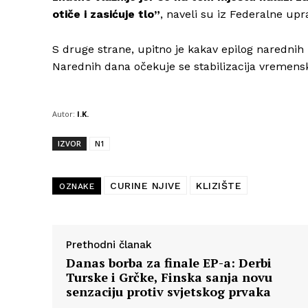
otiče i zasićuje tlo”
, naveli su iz Federalne upra
S druge strane, upitno je kakav epilog naredn
Narednih dana očekuje se stabilizacija vremensk
Autor:
I.K.
IZVOR
N1
CURINE NJIVE
KLIZIŠTE
OZNAKE
Prethodni članak
Danas borba za finale EP-a: Derbi
Turske i Grčke, Finska sanja novu
senzaciju protiv svjetskog prvaka