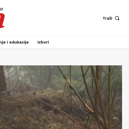
a
fo
Traži
je i edukacije
Izbori