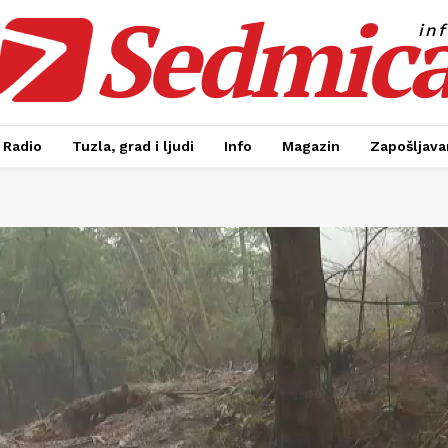
Sedmic
in
Radio
Tuzla, grad i ljudi
Info
Magazin
Zapošljavan