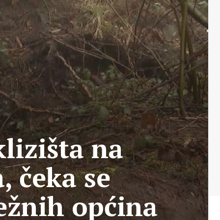
klizišta na
, čeka se
ežnih općina