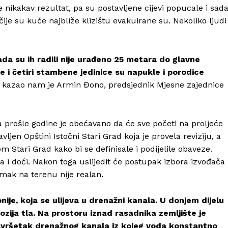
e nikakav rezultat, pa su postavljene cijevi popucale i sad
čije su kuće najbliže klizištu evakuirane su. Nekoliko ljudi
a su ih radili nije urađeno 25 metara do glavne
e i četiri stambene jedinice su napukle i porodice
, kazao nam je Armin Đono, predsjednik Mjesne zajednice
 a prošle godine je obećavano da će sve početi na proljeće
vljen Opštini Istočni Stari Grad koja je provela reviziju, a
Stari Grad kako bi se definisale i podijelile obaveze.
Info
i doći. Nakon toga uslijedit će postupak izbora izvođača
omak na terenu nije realan.
O nama
nije, koja se ulijeva u drenažni kanala. U donjem dijelu
Kontakt
erozija tla. Na prostoru iznad rasadnika zemljište je
Impressum
završetak drenažnog kanala iz kojeg voda konstantno