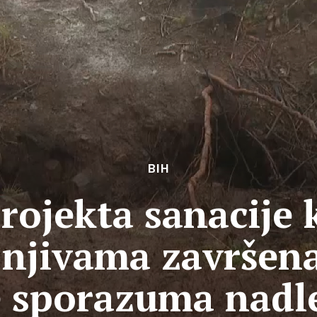
BIH
rojekta sanacije 
njivama završena
e sporazuma nadl