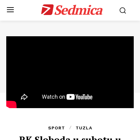
Sedmica
SPORT
TUZLA
RK Sloboda u subotu u