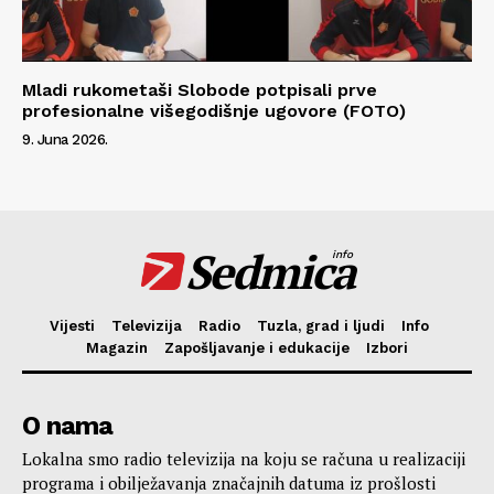
Mladi rukometaši Slobode potpisali prve
profesionalne višegodišnje ugovore (FOTO)
9. Juna 2026.
Sedmica
info
Vijesti
Televizija
Radio
Tuzla, grad i ljudi
Info
Magazin
Zapošljavanje i edukacije
Izbori
O nama
Lokalna smo radio televizija na koju se računa u realizaciji
programa i obilježavanja značajnih datuma iz prošlosti