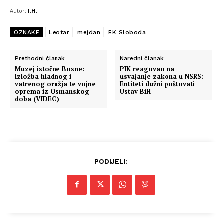
Autor:
I.H.
OZNAKE
Leotar
mejdan
RK Sloboda
Prethodni članak
Naredni članak
Muzej istočne Bosne:
PIK reagovao na
Izložba hladnog i
usvajanje zakona u NSRS:
vatrenog oružja te vojne
Entiteti dužni poštovati
oprema iz Osmanskog
Ustav BiH
doba (VIDEO)
PODIJELI: