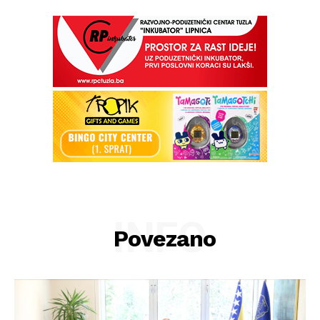
INFO
Povezano