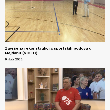
Info
O nama
Kontakt
Završena rekonstrukcija sportskih podova u
Impressum
Mejdanu (VIDEO)
6. Jula 2026.