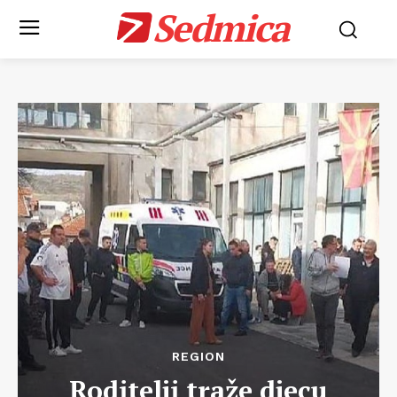
Sedmica
REGION
Roditelji traže djecu