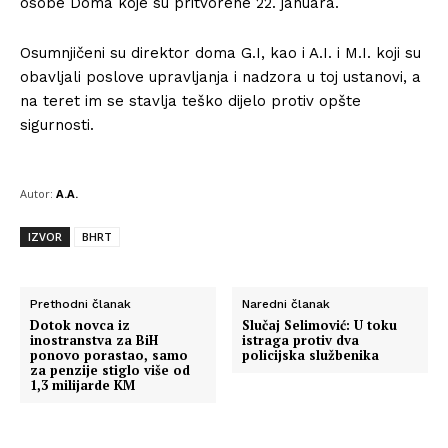
osobe Doma koje su pritvorene 22. januara.
Osumnjičeni su direktor doma G.I, kao i A.I. i M.I. koji su
obavljali poslove upravljanja i nadzora u toj ustanovi, a
na teret im se stavlja teško dijelo protiv opšte
sigurnosti.
Autor:
A.A.
IZVOR
BHRT
Prethodni članak
Naredni članak
Dotok novca iz
Slučaj Selimović: U toku
inostranstva za BiH
istraga protiv dva
ponovo porastao, samo
policijska službenika
za penzije stiglo više od
1,3 milijarde KM