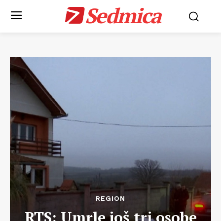
Sedmica
REGION
RTS: Umrle još tri osobe