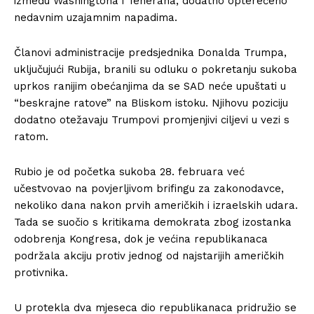
između Washingtona i Teherana, dodatno opterećeno
nedavnim uzajamnim napadima.
Članovi administracije predsjednika Donalda Trumpa,
uključujući Rubija, branili su odluku o pokretanju sukoba
uprkos ranijim obećanjima da se SAD neće upuštati u
“beskrajne ratove” na Bliskom istoku. Njihovu poziciju
dodatno otežavaju Trumpovi promjenjivi ciljevi u vezi s
ratom.
Rubio je od početka sukoba 28. februara već
učestvovao na povjerljivom brifingu za zakonodavce,
nekoliko dana nakon prvih američkih i izraelskih udara.
Tada se suočio s kritikama demokrata zbog izostanka
odobrenja Kongresa, dok je većina republikanaca
podržala akciju protiv jednog od najstarijih američkih
protivnika.
U protekla dva mjeseca dio republikanaca pridružio se