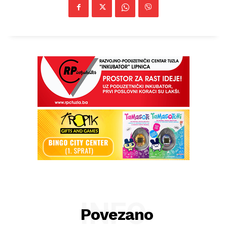
INFO
Povezano