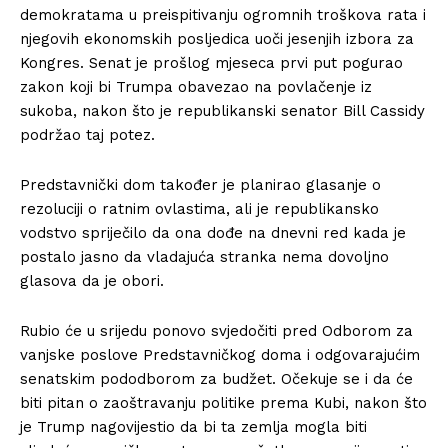
demokratama u preispitivanju ogromnih troškova rata i
njegovih ekonomskih posljedica uoči jesenjih izbora za
Kongres. Senat je prošlog mjeseca prvi put pogurao
zakon koji bi Trumpa obavezao na povlačenje iz
sukoba, nakon što je republikanski senator Bill Cassidy
podržao taj potez.
Predstavnički dom također je planirao glasanje o
rezoluciji o ratnim ovlastima, ali je republikansko
vodstvo spriječilo da ona dođe na dnevni red kada je
postalo jasno da vladajuća stranka nema dovoljno
glasova da je obori.
Rubio će u srijedu ponovo svjedočiti pred Odborom za
vanjske poslove Predstavničkog doma i odgovarajućim
senatskim pododborom za budžet. Očekuje se i da će
biti pitan o zaoštravanju politike prema Kubi, nakon što
je Trump nagovijestio da bi ta zemlja mogla biti