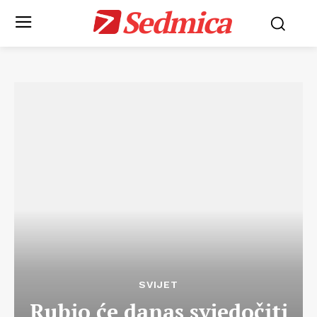
Sedmica
SVIJET
Rubio će danas svjedočiti