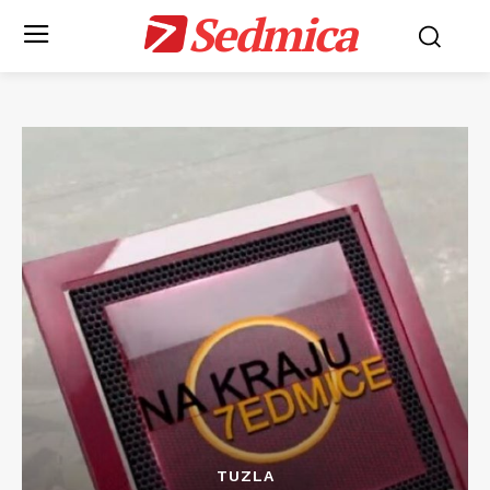
Sedmica
TUZLA