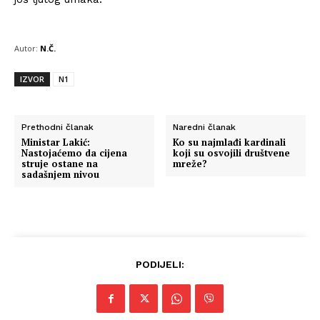
Autor:
N.Č.
IZVOR
N1
Prethodni članak
Naredni članak
Ministar Lakić:
Ko su najmlađi kardinali
Nastojaćemo da cijena
koji su osvojili društvene
struje ostane na
mreže?
sadašnjem nivou
PODIJELI: