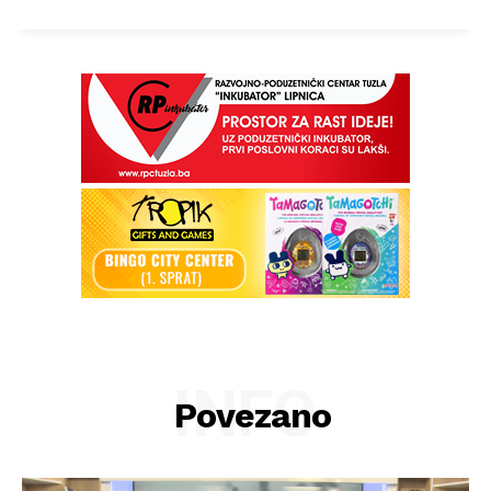
INFO
Povezano