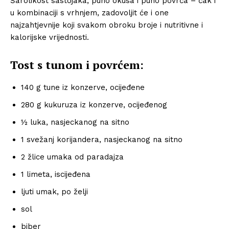
Šarolikost sastojaka, puno okusa i puno povrća – čak i
u kombinaciji s vrhnjem, zadovoljit će i one
najzahtjevnije koji svakom obroku broje i nutritivne i
kalorijske vrijednosti.
Tost s tunom i povrćem:
140 g tune iz konzerve, ocijeđene
280 g kukuruza iz konzerve, ocijeđenog
½ luka, nasjeckanog na sitno
1 svežanj korijandera, nasjeckanog na sitno
2 žlice umaka od paradajza
1 limeta, iscijeđena
ljuti umak, po želji
sol
biber