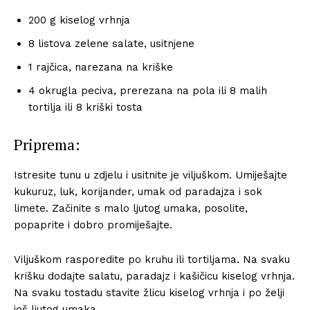
200 g kiselog vrhnja
8 listova zelene salate, usitnjene
1 rajčica, narezana na kriške
4 okrugla peciva, prerezana na pola ili 8 malih
tortilja ili 8 kriški tosta
Priprema:
Istresite tunu u zdjelu i usitnite je viljuškom. Umiješajte
kukuruz, luk, korijander, umak od paradajza i sok
limete. Začinite s malo ljutog umaka, posolite,
popaprite i dobro promiješajte.
Viljuškom rasporedite po kruhu ili tortiljama. Na svaku
krišku dodajte salatu, paradajz i kašičicu kiselog vrhnja.
Na svaku tostadu stavite žlicu kiselog vrhnja i po želji
još ljutog umaka.