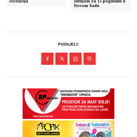
oscilacija
šutnjom za 15 poginulih u
Novom Sadu
PODIJELI: