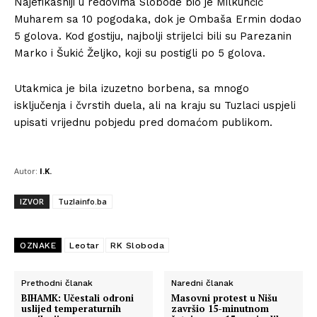
Najefikasniji u redovima Slobode bio je Milkunčić
Muharem sa 10 pogodaka, dok je Ombaša Ermin dodao
5 golova. Kod gostiju, najbolji strijelci bili su Parezanin
Marko i Šukić Željko, koji su postigli po 5 golova.
Utakmica je bila izuzetno borbena, sa mnogo
isključenja i čvrstih duela, ali na kraju su Tuzlaci uspjeli
upisati vrijednu pobjedu pred domaćom publikom.
Autor:
I.K.
IZVOR
Tuzlainfo.ba
OZNAKE
Leotar
RK Sloboda
Prethodni članak
Naredni članak
BIHAMK: Učestali odroni
Masovni protest u Nišu
uslijed temperaturnih
završio 15-minutnom