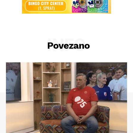
INFO
Povezano