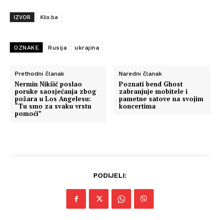
IZVOR
Klix.ba
OZNAKE
Rusija
ukrajina
Prethodni članak
Naredni članak
Nermin Nikšić poslao
Poznati bend Ghost
poruke saosjećanja zbog
zabranjuje mobitele i
požara u Los Angelesu:
pametne satove na svojim
“Tu smo za svaku vrstu
koncertima
pomoći”
PODIJELI: