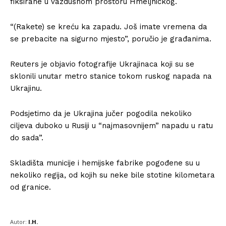
fiksirane u vazdušnom prostoru Hmeljnickog.
“(Rakete) se kreću ka zapadu. Još imate vremena da
se prebacite na sigurno mjesto”, poručio je građanima.
Reuters je objavio fotografije Ukrajinaca koji su se
sklonili unutar metro stanice tokom ruskog napada na
Ukrajinu.
Podsjetimo da je Ukrajina jučer pogodila nekoliko
ciljeva duboko u Rusiji u “najmasovnijem” napadu u ratu
do sada”.
Skladišta municije i hemijske fabrike pogođene su u
nekoliko regija, od kojih su neke bile stotine kilometara
od granice.
Autor:
I.H.