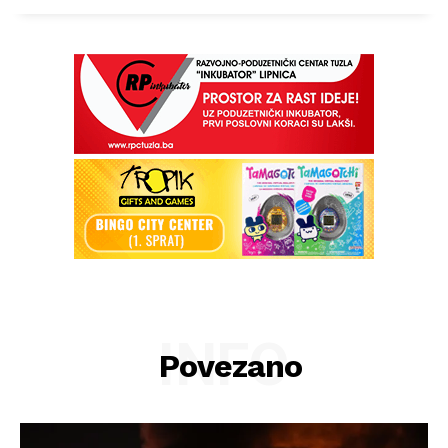
INFO
Povezano