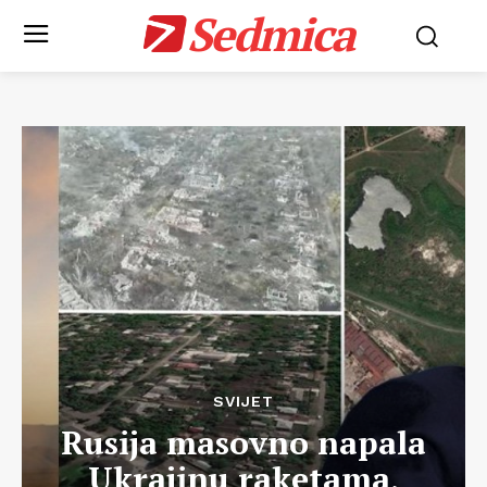
Sedmica
SVIJET
Rusija masovno napala
Ukrajinu raketama,