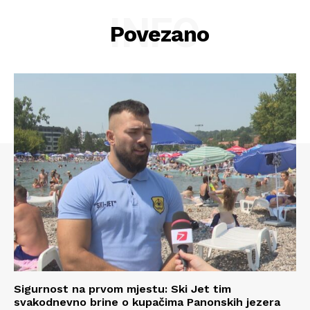
INFO
Povezano
Sigurnost na prvom mjestu: Ski Jet tim
svakodnevno brine o kupačima Panonskih jezera