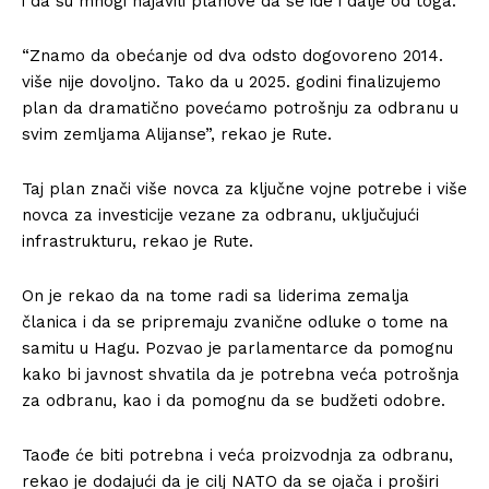
i da su mnogi najavili planove da se ide i dalje od toga.
“Znamo da obećanje od dva odsto dogovoreno 2014.
više nije dovoljno. Tako da u 2025. godini finalizujemo
plan da dramatično povećamo potrošnju za odbranu u
svim zemljama Alijanse”, rekao je Rute.
Taj plan znači više novca za ključne vojne potrebe i više
novca za investicije vezane za odbranu, uključujući
infrastrukturu, rekao je Rute.
On je rekao da na tome radi sa liderima zemalja
članica i da se pripremaju zvanične odluke o tome na
samitu u Hagu. Pozvao je parlamentarce da pomognu
kako bi javnost shvatila da je potrebna veća potrošnja
za odbranu, kao i da pomognu da se budžeti odobre.
Taođe će biti potrebna i veća proizvodnja za odbranu,
rekao je dodajući da je cilj NATO da se ojača i proširi