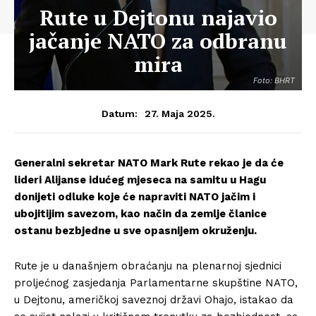
Rute u Dejtonu najavio
jačanje NATO za odbranu
mira
Foto: BHRT
27. Maja 2025.
Datum:
Generalni sekretar NATO Mark Rute rekao je da će
lideri Alijanse idućeg mjeseca na samitu u Hagu
donijeti odluke koje će napraviti NATO jačim i
ubojitijim savezom, kao način da zemlje članice
ostanu bezbjedne u sve opasnijem okruženju.
Rute je u današnjem obraćanju na plenarnoj sjednici
proljećnog zasjedanja Parlamentarne skupštine NATO,
u Dejtonu, američkoj saveznoj državi Ohajo, istakao da