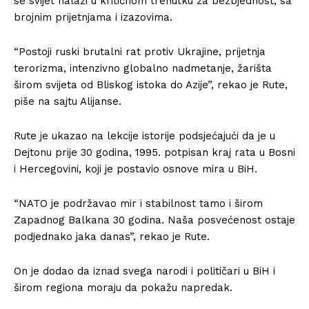
se svijet nalazi u kritičnom trenutku za bezbjednost, sa
brojnim prijetnjama i izazovima.
“Postoji ruski brutalni rat protiv Ukrajine, prijetnja
terorizma, intenzivno globalno nadmetanje, žarišta
širom svijeta od Bliskog istoka do Azije”, rekao je Rute,
piše na sajtu Alijanse.
Rute je ukazao na lekcije istorije podsjećajući da je u
Dejtonu prije 30 godina, 1995. potpisan kraj rata u Bosni
i Hercegovini, koji je postavio osnove mira u BiH.
“NATO je podržavao mir i stabilnost tamo i širom
Zapadnog Balkana 30 godina. Naša posvećenost ostaje
podjednako jaka danas”, rekao je Rute.
On je dodao da iznad svega narodi i političari u BiH i
širom regiona moraju da pokažu napredak.