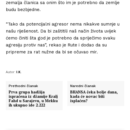
zemalja članica sa onim što im je potrebno da zemlje
budu bezbjedne.
“Tako da potencijalni agresor nema nikakve sumnje u
našu riješenost. Da bi zaštitili naš način života uvijek
ćemo činiti šta god je potrebno da spriječimo svaku
agresiju protiv nas”, rekao je Rute i dodao da su
pripreme za rat nužne da bi se očuvao mir.
Autor:
I.K.
Prethodni članak
Naredni članak
Prva grupa hadžija
BHANSA čeka bolje dana,
ispraćena iz džamije Kralj
kada će novac biti
Fahd u Sarajevu, u Mekku
isplaćen?
ih ukupno ide 2.222
Info