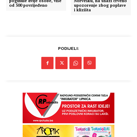
poginule dvije osobe, više
Norvešku, na snazi crveno
od 500 povrijeđeno
upozorenje zbog poplave
i klizišta
PODIJELI: