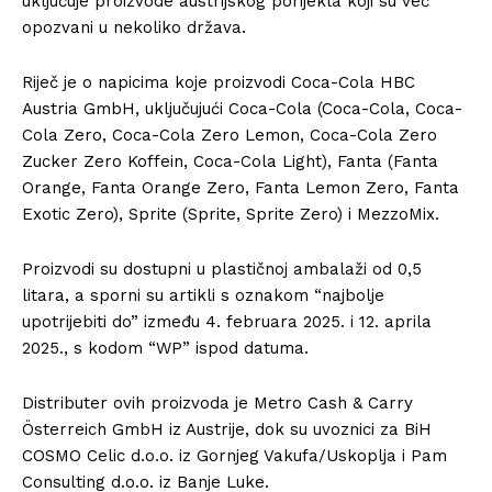
uključuje proizvode austrijskog porijekla koji su već
opozvani u nekoliko država.
Riječ je o napicima koje proizvodi Coca-Cola HBC
Austria GmbH, uključujući Coca-Cola (Coca-Cola, Coca-
Cola Zero, Coca-Cola Zero Lemon, Coca-Cola Zero
Zucker Zero Koffein, Coca-Cola Light), Fanta (Fanta
Orange, Fanta Orange Zero, Fanta Lemon Zero, Fanta
Exotic Zero), Sprite (Sprite, Sprite Zero) i MezzoMix.
Proizvodi su dostupni u plastičnoj ambalaži od 0,5
litara, a sporni su artikli s oznakom “najbolje
upotrijebiti do” između 4. februara 2025. i 12. aprila
2025., s kodom “WP” ispod datuma.
Distributer ovih proizvoda je Metro Cash & Carry
Österreich GmbH iz Austrije, dok su uvoznici za BiH
COSMO Celic d.o.o. iz Gornjeg Vakufa/Uskoplja i Pam
Consulting d.o.o. iz Banje Luke.