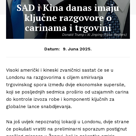
SAD i Kina danas imaju
ključne razgovore o
carinama i trgovini
Donald Trump i Xi Jinping (Foto: Reuters)
9. Juna 2025.
Datum:
Visoki američki i kineski zvaničnici sastat će se u
Londonu na razgovorima s ciljem smirivanja
trgovinskog spora između dvije ekonomske supersile,
koji se posljednjih sedmica proširio od uzajamnih carina
do kontrole izvoza robe i komponenti ključnih za
globalne lance snabdijevanja.
Na još uvijek nepoznatoj lokaciji u Londonu, dvije strane
će pokušati vratiti na preliminarni sporazum postignut