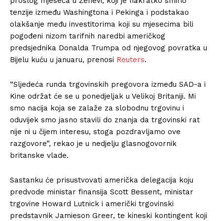
prošlog mjeseca u Ženevi, koji je nakratko smirio
tenzije između Washingtona i Pekinga i podstakao
olakšanje među investitorima koji su mjesecima bili
pogođeni nizom tarifnih naredbi američkog
predsjednika Donalda Trumpa od njegovog povratka u
Bijelu kuću u januaru, prenosi
Reuters
.
“Sljedeća runda trgovinskih pregovora između SAD-a i
Kine održat će se u ponedjeljak u Velikoj Britaniji. Mi
smo nacija koja se zalaže za slobodnu trgovinu i
oduvijek smo jasno stavili do znanja da trgovinski rat
nije ni u čijem interesu, stoga pozdravljamo ove
razgovore”, rekao je u nedjelju glasnogovornik
britanske vlade.
Sastanku će prisustvovati američka delegacija koju
predvode ministar finansija Scott Bessent, ministar
trgovine Howard Lutnick i američki trgovinski
predstavnik Jamieson Greer, te kineski kontingent koji