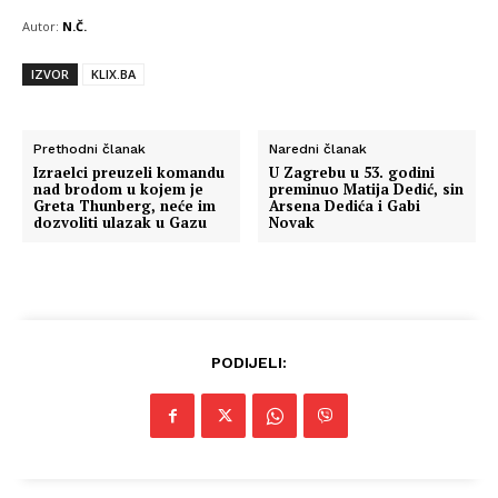
Autor:
N.Č.
IZVOR
KLIX.BA
Prethodni članak
Naredni članak
Izraelci preuzeli komandu
U Zagrebu u 53. godini
nad brodom u kojem je
preminuo Matija Dedić, sin
Greta Thunberg, neće im
Arsena Dedića i Gabi
dozvoliti ulazak u Gazu
Novak
PODIJELI: