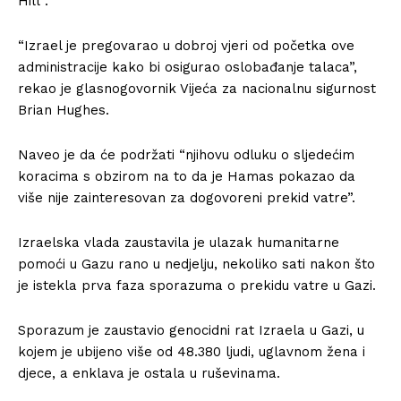
Hill”.
“Izrael je pregovarao u dobroj vjeri od početka ove
administracije kako bi osigurao oslobađanje talaca”,
rekao je glasnogovornik Vijeća za nacionalnu sigurnost
Brian Hughes.
Naveo je da će podržati “njihovu odluku o sljedećim
koracima s obzirom na to da je Hamas pokazao da
više nije zainteresovan za dogovoreni prekid vatre”.
Izraelska vlada zaustavila je ulazak humanitarne
pomoći u Gazu rano u nedjelju, nekoliko sati nakon što
je istekla prva faza sporazuma o prekidu vatre u Gazi.
Sporazum je zaustavio genocidni rat Izraela u Gazi, u
kojem je ubijeno više od 48.380 ljudi, uglavnom žena i
djece, a enklava je ostala u ruševinama.