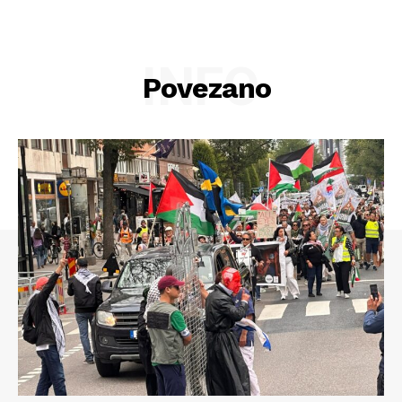
INFO
Povezano
Info