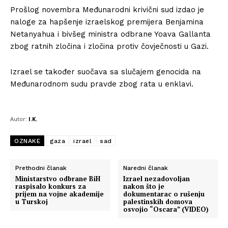
Prošlog novembra Međunarodni krivični sud izdao je
naloge za hapšenje izraelskog premijera Benjamina
Netanyahua i bivšeg ministra odbrane Yoava Gallanta
zbog ratnih zločina i zločina protiv čovječnosti u Gazi.
Izrael se također suočava sa slučajem genocida na
Međunarodnom sudu pravde zbog rata u enklavi.
Autor:
I.K.
OZNAKE
gaza
izrael
sad
Prethodni članak
Naredni članak
Ministarstvo odbrane BiH
Izrael nezadovoljan
raspisalo konkurs za
nakon što je
prijem na vojne akademije
dokumentarac o rušenju
u Turskoj
palestinskih domova
osvojio “Oscara” (VIDEO)