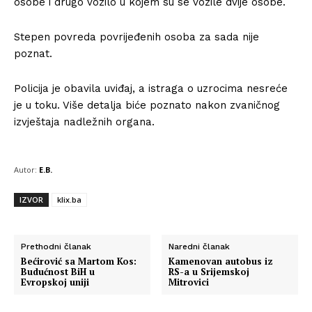
osobe i drugo vozilo u kojem su se vozile dvije osobe.
Stepen povreda povrijeđenih osoba za sada nije
poznat.
Policija je obavila uviđaj, a istraga o uzrocima nesreće
je u toku. Više detalja biće poznato nakon zvaničnog
izvještaja nadležnih organa.
Autor:
E.B.
IZVOR
klix.ba
Prethodni članak
Naredni članak
Bećirović sa Martom Kos:
Kamenovan autobus iz
Budućnost BiH u
RS-a u Srijemskoj
Evropskoj uniji
Mitrovici