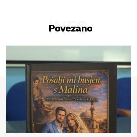
INFO
Povezano