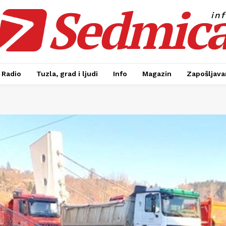
Sedmic
in
Radio
Tuzla, grad i ljudi
Info
Magazin
Zapošljavan