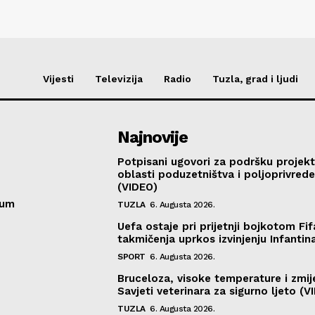
Vijesti
Televizija
Radio
Tuzla, grad i ljudi
Najnovije
Potpisani ugovori za podršku projekt
oblasti poduzetništva i poljoprivred
(VIDEO)
sum
TUZLA
6. Augusta 2026.
Uefa ostaje pri prijetnji bojkotom Fif
takmičenja uprkos izvinjenju Infantin
SPORT
6. Augusta 2026.
Bruceloza, visoke temperature i zmij
Savjeti veterinara za sigurno ljeto (V
TUZLA
6. Augusta 2026.