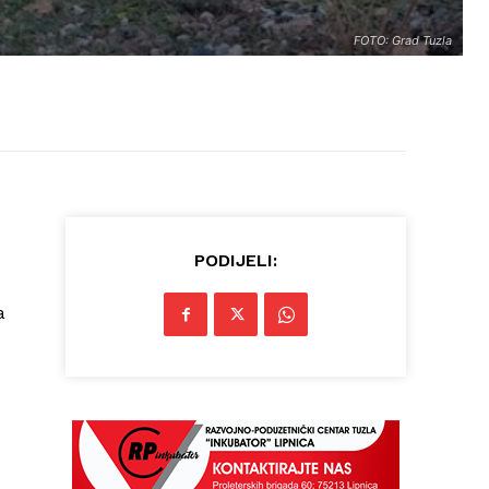
FOTO: Grad Tuzla
PODIJELI:
a