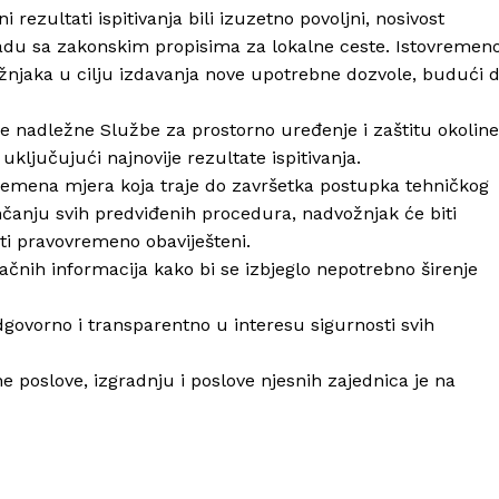
Info
 rezultati ispitivanja bili izuzetno povoljni, nosivost
ladu sa zakonskim propisima za lokalne ceste. Istovremeno
O nama
njaka u cilju izdavanja nove upotrebne dozvole, budući 
Kontakt
Impressum
ne nadležne Službe za prostorno uređenje i zaštitu okoline
ključujući najnovije rezultate ispitivanja.
remena mjera koja traje do završetka postupka tehničkog
čanju svih predviđenih procedura, nadvožnjak će biti
ti pravovremeno obaviješteni.
ačnih informacija kako bi se izbjeglo nepotrebno širenje
dgovorno i transparentno u interesu sigurnosti svih
poslove, izgradnju i poslove njesnih zajednica je na