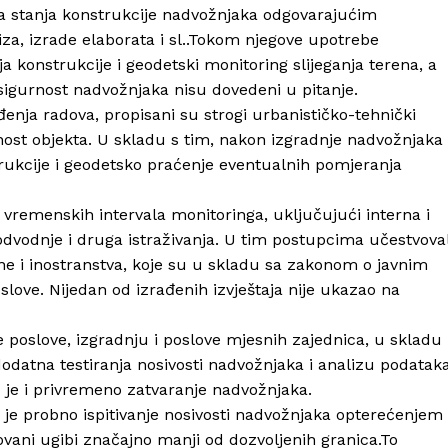
a stanja konstrukcije nadvožnjaka odgovarajućim
za, izrade elaborata i sl..Tokom njegove upotrebe
a konstrukcije i geodetski monitoring slijeganja terena, a
i sigurnost nadvožnjaka nisu dovedeni u pitanje.
enja radova, propisani su strogi urbanističko-tehnički
čnost objekta. U skladu s tim, nakon izgradnje nadvožnjaka
rukcije i geodetsko praćenje eventualnih pomjeranja
vremenskih intervala monitoringa, uključujući interna i
 odvodnje i druga istraživanja. U tim postupcima učestvova
ine i inostranstva, koje su u skladu sa zakonom o javnim
ove. Nijedan od izrađenih izvještaja nije ukazao na
oslove, izgradnju i poslove mjesnih zajednica, u skladu
dodatna testiranja nosivosti nadvožnjaka i analizu podatak
o je i privremeno zatvaranje nadvožnjaka.
o je probno ispitivanje nosivosti nadvožnjaka opterećenjem
rovani ugibi značajno manji od dozvoljenih granica.To