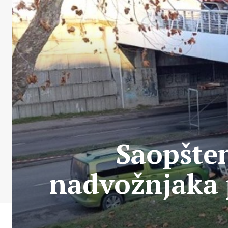
Saopšten
nadvožnjaka 