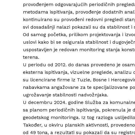
provođenjem odgovarajućih periodičnih pregled
metodama ispitivanja, provođenje dodatnih anali
kontinuirano su provođeni redovni pregledi stanj
svi dosadašnji nalazi pokazali su da stabilnost 
Od samog početka, prilikom projektovanja i izvođ
uslovi kako bi se osigurala stabilnost i dugovje
uspostavljen je redovan monitoring stanja konst
terena.
U periodu od 2012. do danas provedeno je osam 
eksterna ispitivanja, vizuelne preglede, analizu
su licencirane firme iz Tuzle, Bosne i Hercegov
nabavkama angažovane za te specijalizovane posl
ugrožavanje stabilnosti nadvožnjaka.
U decembru 2024. godine Služba za komunalne p
sa planom periodičnih ispitivanja, pokrenula je 
geodetskog monitoringa. Iz tog razloga uslijedil
Također, u okviru planskih aktivnosti, proveden
od 49 tona, a rezultati su pokazali da su regist