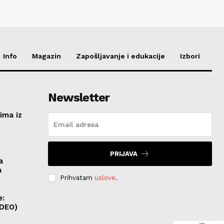
Info
Magazin
Zapošljavanje i edukacije
Izbori
Newsletter
ima iz
e
PRIJAVA
a
a
Prihvatam
uslove
.
e:
IDEO)