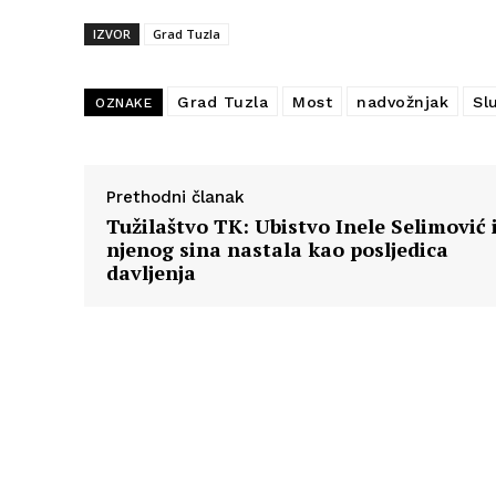
IZVOR
Grad Tuzla
Grad Tuzla
Most
nadvožnjak
Sl
OZNAKE
Prethodni članak
Tužilaštvo TK: Ubistvo Inele Selimović 
njenog sina nastala kao posljedica
davljenja