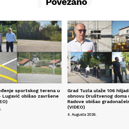
Povezano
eđenje sportskog terena u
Grad Tuzla ulaže 106 hilja
 Lugavić obišao završene
obnovu Društvenog doma u
DEO)
Radove obišao gradonačeln
(VIDEO)
.
4. Augusta 2026.