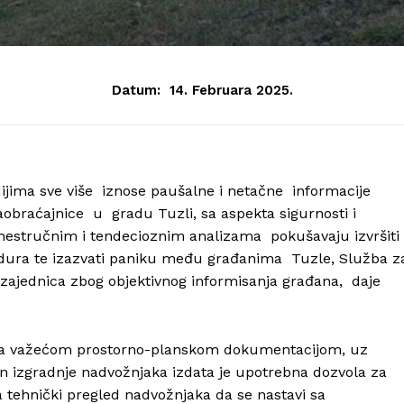
Datum:
14. Februara 2025.
ijima sve više iznose paušalne i netačne informacije
obraćajnice u gradu Tuzli, sa aspekta sigurnosti i
 nestručnim i tendecioznim analizama pokušavaju izvršiti
cedura te izazvati paniku među građanima Tuzle, Služba z
zajednica zbog objektivnog informisanja građana, daje
u sa važećom prostorno-planskom dokumentacijom, uz
n izgradnje nadvožnjaka izdata je upotrebna dozvola za
 tehnički pregled nadvožnjaka da se nastavi sa