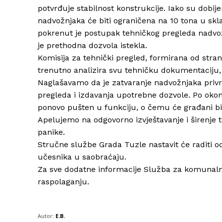
potvrđuje stabilnost konstrukcije. Iako su dobijeni
nadvožnjaka će biti ograničena na 10 tona u sk
pokrenut je postupak tehničkog pregleda nadvož
je prethodna dozvola istekla.
Komisija za tehnički pregled, formirana od stra
trenutno analizira svu tehničku dokumentaciju, u
Naglašavamo da je zatvaranje nadvožnjaka priv
pregleda i izdavanja upotrebne dozvole. Po okon
ponovo pušten u funkciju, o čemu će građani bi
Apelujemo na odgovorno izvještavanje i širenje t
panike.
Stručne službe Grada Tuzle nastavit će raditi o
učesnika u saobraćaju.
Za sve dodatne informacije Služba za komunalne 
raspolaganju.
Autor:
E.B.