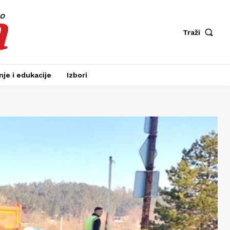
a
fo
Traži
je i edukacije
Izbori