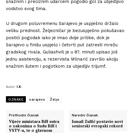
snažnim i preciznim udarcem pogodio gol za ubjedljivo
vodstvo svog tima.
U drugom poluvremenu Sarajevo je uspješno držalo
veliku prednost. Željezničar je bezuspješno pokušavao
postići pogodak iako je imao dvije prilike, dok je
Sarajevo u finišu uspjelo i četvrti put zatresti mrežu
gradskog rivala. Guliashvili je u 87. minuti upisao još
jednu asistenciju, a rezervista Mlinarić završio akciju
snažnim šutem i pogotkom za ubjedljiv trijumf.
Autor:
I.K.
OZNAKE
sarajevo
Željo
Prethodni članak
Naredni članak
Vijeće ministara BiH sutra
Ismail Zulfić postavio novi
o zakonima o Sudu BiH i
seniorski evropski rekord
VSTV-u, te o glavnom