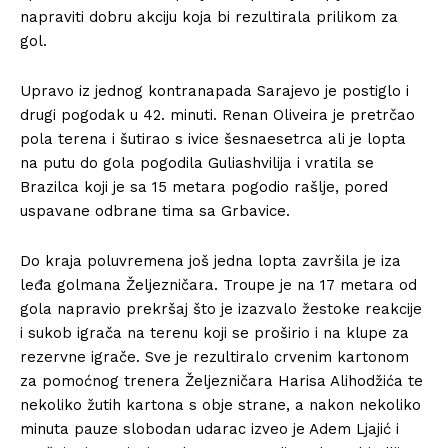
napraviti dobru akciju koja bi rezultirala prilikom za
gol.
Upravo iz jednog kontranapada Sarajevo je postiglo i
drugi pogodak u 42. minuti. Renan Oliveira je pretrčao
pola terena i šutirao s ivice šesnaesetrca ali je lopta
na putu do gola pogodila Guliashvilija i vratila se
Brazilca koji je sa 15 metara pogodio rašlje, pored
uspavane odbrane tima sa Grbavice.
Do kraja poluvremena još jedna lopta završila je iza
leđa golmana Željezničara. Troupe je na 17 metara od
gola napravio prekršaj što je izazvalo žestoke reakcije
i sukob igrača na terenu koji se proširio i na klupe za
rezervne igrače. Sve je rezultiralo crvenim kartonom
za pomoćnog trenera Željezničara Harisa Alihodžića te
nekoliko žutih kartona s obje strane, a nakon nekoliko
minuta pauze slobodan udarac izveo je Adem Ljajić i