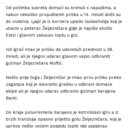
Od početka susreta domaći su krenuli s napadima, a
nakon nekoliko propuštenih prilika u 14. minuti došli su
do vodstva. Ljajić je iz kornera upislio Guliashvilija koji je
ubacio u peterac Željezničara gdje je najviše skočio
Elezi i glavom zakucao loptu u gol.
Isti igrač imao je priliku da udvostuči prednost u 28.
minuti, ali je njegov udarac glavom uspio odbraniti
golman Željezničara Muftić.
Nešto prije toga i Željezničar je imao prvu priliku preko
Jaganjca koji je iskoristio grešku u odbrani domaće
ekipe ali je njegov udarac odbranio golman Sarajeva
Banić.
Do kraja poluvremena Sarajevo je kotrolisalo igru a iz
brzih tranzicija opasno prijetilo golu Željezničara, koji je
uprkos nešto većem posjedu lopte nije uspijevao