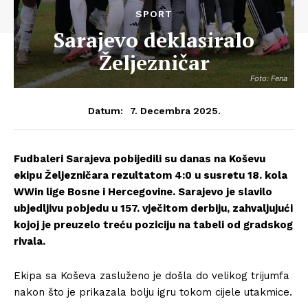
SPORT
Sarajevo deklasiralo
Željezničar
Foto: Fena
7. Decembra 2025.
Datum:
Fudbaleri Sarajeva pobijedili su danas na Koševu
ekipu Željezničara rezultatom 4:0 u susretu 18. kola
WWin lige Bosne i Hercegovine. Sarajevo je slavilo
ubjedljivu pobjedu u 157. vječitom derbiju, zahvaljujući
kojoj je preuzelo treću poziciju na tabeli od gradskog
rivala.
Ekipa sa Koševa zasluženo je došla do velikog trijumfa
nakon što je prikazala bolju igru tokom cijele utakmice.