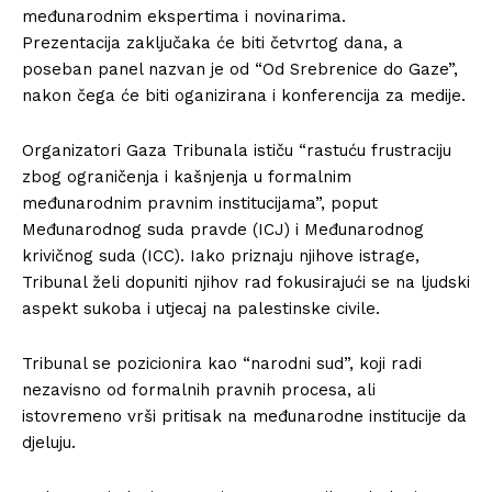
međunarodnim ekspertima i novinarima.
Prezentacija zaključaka će biti četvrtog dana, a
poseban panel nazvan je od “Od Srebrenice do Gaze”,
nakon čega će biti oganizirana i konferencija za medije.
Organizatori Gaza Tribunala ističu “rastuću frustraciju
zbog ograničenja i kašnjenja u formalnim
međunarodnim pravnim institucijama”, poput
Međunarodnog suda pravde (ICJ) i Međunarodnog
krivičnog suda (ICC). Iako priznaju njihove istrage,
Tribunal želi dopuniti njihov rad fokusirajući se na ljudski
aspekt sukoba i utjecaj na palestinske civile.
Tribunal se pozicionira kao “narodni sud”, koji radi
nezavisno od formalnih pravnih procesa, ali
istovremeno vrši pritisak na međunarodne institucije da
Info
djeluju.