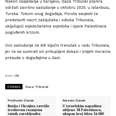
O nama
Nakon zasjedanja u Sarajevu, Gaza Tribunal planira
održati završno saslušanje u oktobru 2025. u Istanbulu,
Kontakt
Turska. Tokom ovog događaja, Porota savjesti će
Impressum
predstaviti nacrt zaključaka i odluka Tribunala,
uključujući svjedočanstva svjedoka i izjave Palestinaca
pogođenih krizom.
Ovo saslušanje će biti ključni trenutak u radu Tribunala,
jer će se sumirati svi prikupljeni dokazi i iznijeti moralna
presuda o događajima u Gazi.
Autor:
I.H.
OZNAKE
Gaza Tribunal
Prethodni članak
Naredni članak
Rusija i Ukrajina završile
U izraelskim napadima
trodnevnu razmjenu
ubijeno 38 Palestinaca,
ratnih zarobljenika
ukupan broj blizu 54.000