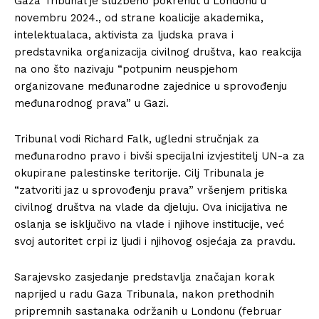
Gaza Tribunal je službeno pokrenut u Londonu u
novembru 2024., od strane koalicije akademika,
intelektualaca, aktivista za ljudska prava i
predstavnika organizacija civilnog društva, kao reakcija
na ono što nazivaju “potpunim neuspjehom
organizovane međunarodne zajednice u sprovođenju
međunarodnog prava” u Gazi.
Tribunal vodi Richard Falk, ugledni stručnjak za
međunarodno pravo i bivši specijalni izvjestitelj UN-a za
okupirane palestinske teritorije. Cilj Tribunala je
“zatvoriti jaz u sprovođenju prava” vršenjem pritiska
civilnog društva na vlade da djeluju. Ova inicijativa ne
oslanja se isključivo na vlade i njihove institucije, već
svoj autoritet crpi iz ljudi i njihovog osjećaja za pravdu.
Sarajevsko zasjedanje predstavlja značajan korak
naprijed u radu Gaza Tribunala, nakon prethodnih
pripremnih sastanaka održanih u Londonu (februar