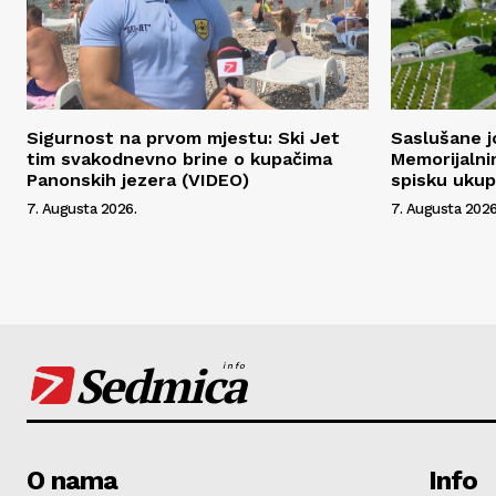
Sigurnost na prvom mjestu: Ski Jet
Saslušane j
tim svakodnevno brine o kupačima
Memorijalni
Panonskih jezera (VIDEO)
spisku uku
7. Augusta 2026.
7. Augusta 2026
Sedmica
info
O nama
Info