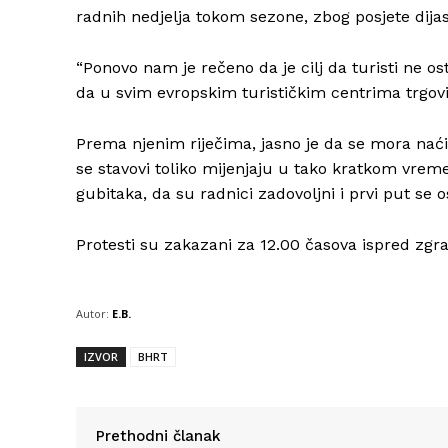
radnih nedjelja tokom sezone, zbog posjete dijasp
“Ponovo nam je rečeno da je cilj da turisti ne 
da u svim evropskim turističkim centrima trgovine
Prema njenim riječima, jasno je da se mora naći
se stavovi toliko mijenjaju u tako kratkom vreme
gubitaka, da su radnici zadovoljni i prvi put se o
Protesti su zakazani za 12.00 časova ispred zgr
Autor:
E.B.
IZVOR
BHRT
Prethodni članak