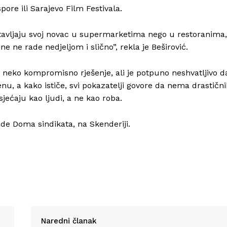
ore ili Sarajevo Film Festivala.
ostavljaju svoj novac u supermarketima nego u restoranima,
 ne rade nedjeljom i slično”, rekla je Beširović.
Info
 neko kompromisno rješenje, ali je potpuno neshvatljivo d
nu, a kako ističe, svi pokazatelji govore da nema drastičn
O nama
sjećaju kao ljudi, a ne kao roba.
Kontakt
Impressum
ade Doma sindikata, na Skenderiji.
Naredni članak