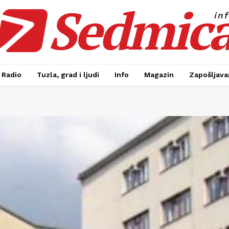
Sedmic
in
Radio
Tuzla, grad i ljudi
Info
Magazin
Zapošljavan