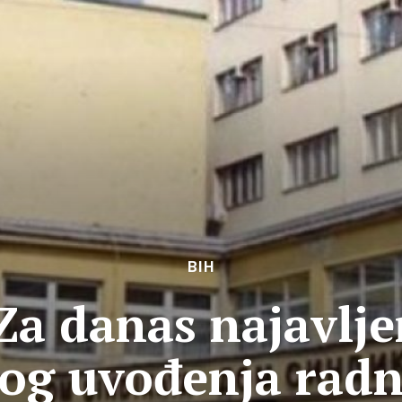
BIH
Za danas najavlje
og uvođenja radn