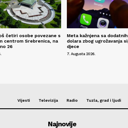
oš četiri osobe povezane s
Meta kažnjena sa dodatnih
m centrom Srebrenica, na
dolara zbog ugrožavanja s
pno 26
djece
.
7. Augusta 2026.
Vijesti
Televizija
Radio
Tuzla, grad i ljudi
Najnovije