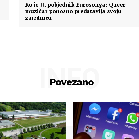
Ko je JJ, pobjednik Eurosonga: Queer
muzičar ponosno predstavlja svoju
zajednicu
INFO
Povezano