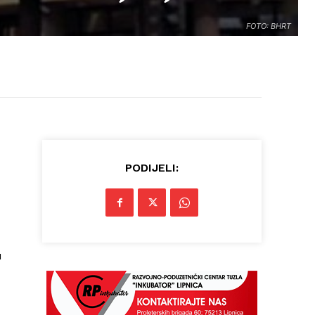
FOTO: BHRT
PODIJELI:
u