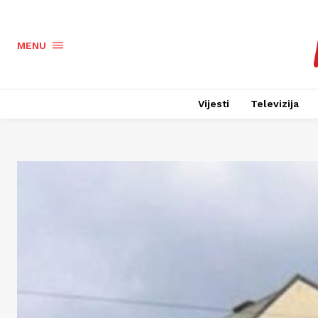
MENU
Vijesti
Televizija