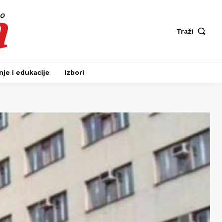
a
fo
Traži
je i edukacije
Izbori