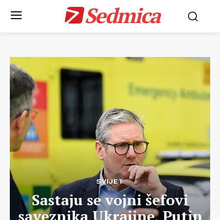
Sedmica
SVIJET
Sastaju se vojni šefovi
saveznika Ukrajine, Putin