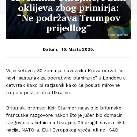
oklijeva zbog primirja:
“Ne podržava Trumpov
prijedlog”
Foto: Klix.ba
16. Marta 2025.
Datum:
Vojni šefovi iz 30 zemalja, saveznika Kijeva održat će
novi “sastanak za operativno planiranje” u Londonu u
četvrtak kako bi razjasnili kako će poslati mirovne
trupe u poslijeratnu Ukrajinu.
Britanski premijer Keir Starmer najavio je britansko-
francuske razgovore nakon što je jučer bio domaćin
razgovora s čelnicima Ukrajine, 25 drugih savezničkih
nacija, NATO-a, EU i Evropskog vijeća, ali ne i SAD.