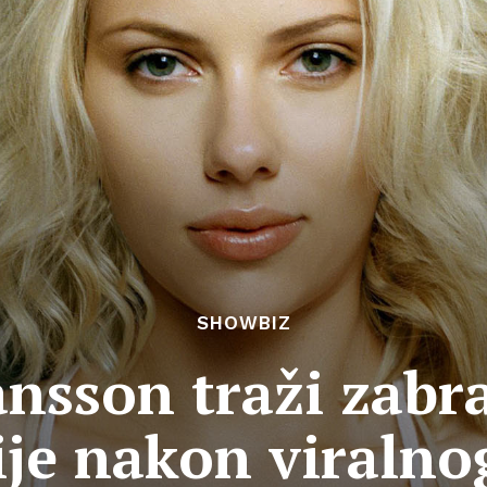
SHOWBIZ
ansson traži zab
je nakon viralno