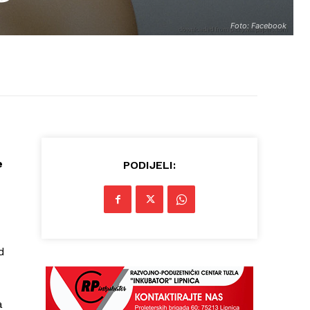
Foto: Facebook
e
PODIJELI:
d
a