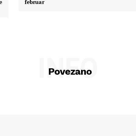
e
februar
INFO
Povezano