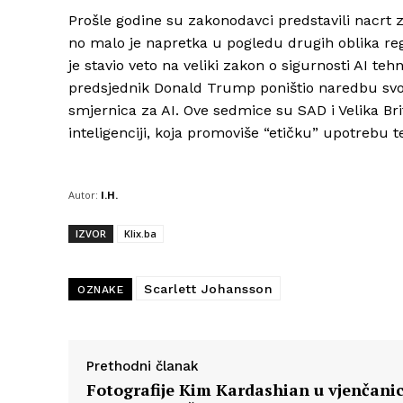
Prošle godine su zakonodavci predstavili nacrt 
no malo je napretka u pogledu drugih oblika reg
je stavio veto na veliki zakon o sigurnosti AI te
predsjednik Donald Trump poništio naredbu svo
smjernica za AI. Ove sedmice su SAD i Velika Br
inteligenciji, koja promoviše “etičku” upotrebu t
Autor:
I.H.
IZVOR
Klix.ba
Scarlett Johansson
OZNAKE
Prethodni članak
Fotografije Kim Kardashian u vjenčanic