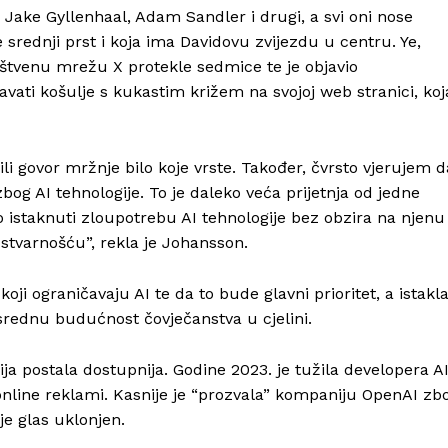
, Jake Gyllenhaal, Adam Sandler i drugi, a svi oni nose
srednji prst i koja ima Davidovu zvijezdu u centru. Ye,
štvenu mrežu X protekle sedmice te je objavio
vati košulje s kukastim križem na svojoj web stranici, koj
li govor mržnje bilo koje vrste. Također, čvrsto vjerujem d
bog AI tehnologije. To je daleko veća prijetnja od jedne
Info
istaknuti zloupotrebu AI tehnologije bez obzira na njenu
stvarnošću”, rekla je Johansson.
O nama
i ograničavaju AI te da to bude glavni prioritet, a istakl
Kontakt
srednu budućnost čovječanstva u cjelini.
Impressum
gija postala dostupnija. Godine 2023. je tužila developera A
 online reklami. Kasnije je “prozvala” kompaniju OpenAI zb
je glas uklonjen.