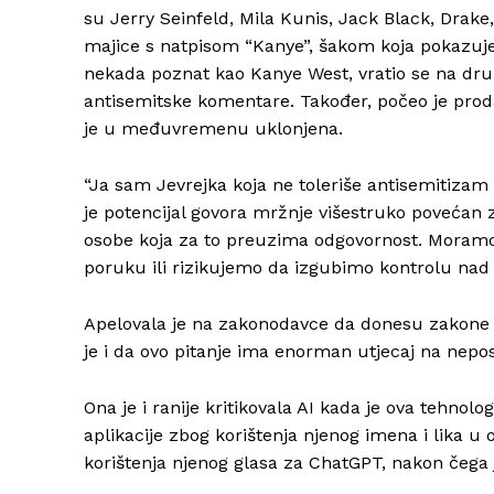
su Jerry Seinfeld, Mila Kunis, Jack Black, Drake
majice s natpisom “Kanye”, šakom koja pokazuje 
nekada poznat kao Kanye West, vratio se na dru
antisemitske komentare. Također, počeo je proda
je u međuvremenu uklonjena.
“Ja sam Jevrejka koja ne toleriše antisemitizam i
je potencijal govora mržnje višestruko povećan z
osobe koja za to preuzima odgovornost. Moramo 
poruku ili rizikujemo da izgubimo kontrolu nad 
Apelovala je na zakonodavce da donesu zakone koj
je i da ovo pitanje ima enorman utjecaj na nepo
Ona je i ranije kritikovala AI kada je ova tehnolo
aplikacije zbog korištenja njenog imena i lika u
korištenja njenog glasa za ChatGPT, nakon čega 