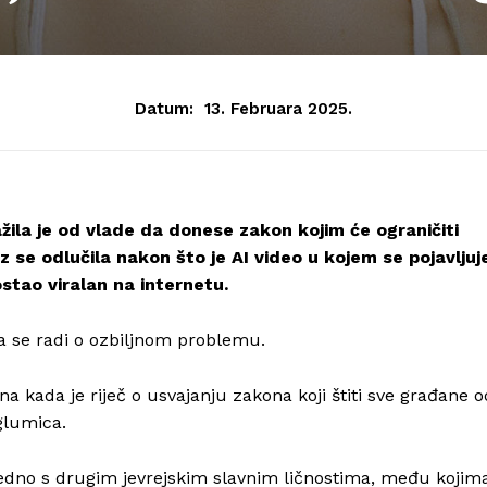
Datum:
13. Februara 2025.
ila je od vlade da donese zakon kojim će ograničiti
ez se odlučila nakon što je AI video u kojem se pojavljuj
stao viralan na internetu.
a se radi o ozbiljnom problemu.
a kada je riječ o usvajanju zakona koji štiti sve građane o
 glumica.
edno s drugim jevrejskim slavnim ličnostima, među kojim