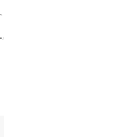
om
oj