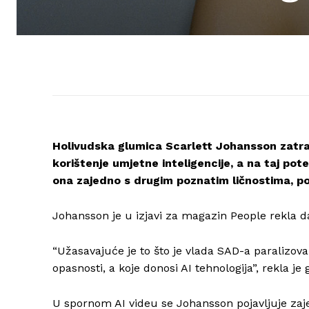
Holivudska glumica Scarlett Johansson zatraž
korištenje umjetne inteligencije, a na taj pot
ona zajedno s drugim poznatim ličnostima, po
Johansson je u izjavi za magazin People rekla d
“Užasavajuće je to što je vlada SAD-a paralizovan
opasnosti, a koje donosi AI tehnologija”, rekla je
U spornom AI videu se Johansson pojavljuje zaj