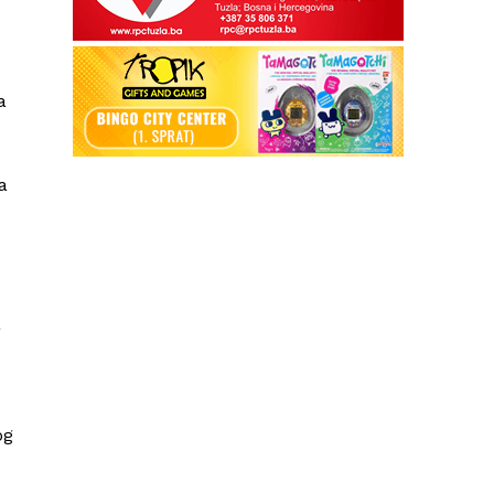
a
a
a
I
og