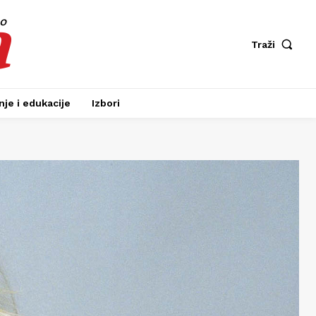
a
fo
Traži
je i edukacije
Izbori