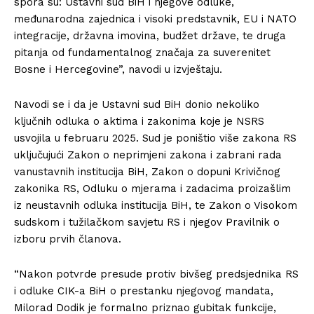
spora su: Ustavni sud BiH i njegove odluke,
međunarodna zajednica i visoki predstavnik, EU i NATO
integracije, državna imovina, budžet države, te druga
pitanja od fundamentalnog značaja za suverenitet
Bosne i Hercegovine”, navodi u izvještaju.
Navodi se i da je Ustavni sud BiH donio nekoliko
ključnih odluka o aktima i zakonima koje je NSRS
usvojila u februaru 2025. Sud je poništio više zakona RS
uključujući Zakon o neprimjeni zakona i zabrani rada
vanustavnih institucija BiH, Zakon o dopuni Krivičnog
zakonika RS, Odluku o mjerama i zadacima proizašlim
iz neustavnih odluka institucija BiH, te Zakon o Visokom
sudskom i tužilačkom savjetu RS i njegov Pravilnik o
izboru prvih članova.
“Nakon potvrde presude protiv bivšeg predsjednika RS
i odluke CIK-a BiH o prestanku njegovog mandata,
Milorad Dodik je formalno priznao gubitak funkcije,