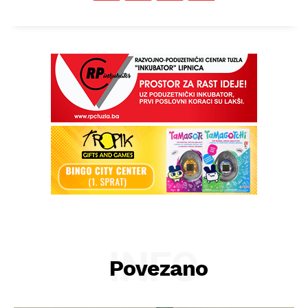
INFO
Povezano