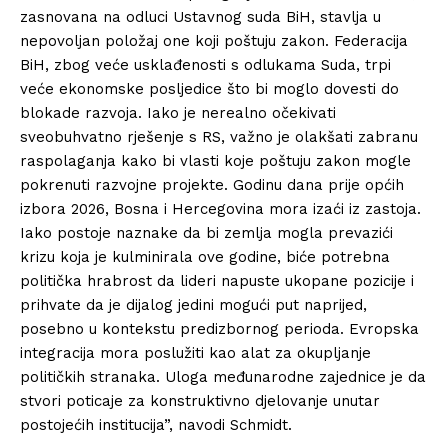
zasnovana na odluci Ustavnog suda BiH, stavlja u
nepovoljan položaj one koji poštuju zakon. Federacija
BiH, zbog veće usklađenosti s odlukama Suda, trpi
veće ekonomske posljedice što bi moglo dovesti do
blokade razvoja. Iako je nerealno očekivati
sveobuhvatno rješenje s RS, važno je olakšati zabranu
raspolaganja kako bi vlasti koje poštuju zakon mogle
pokrenuti razvojne projekte. Godinu dana prije općih
izbora 2026, Bosna i Hercegovina mora izaći iz zastoja.
Iako postoje naznake da bi zemlja mogla prevazići
krizu koja je kulminirala ove godine, biće potrebna
politička hrabrost da lideri napuste ukopane pozicije i
prihvate da je dijalog jedini mogući put naprijed,
posebno u kontekstu predizbornog perioda. Evropska
integracija mora poslužiti kao alat za okupljanje
političkih stranaka. Uloga međunarodne zajednice je da
stvori poticaje za konstruktivno djelovanje unutar
postojećih institucija”, navodi Schmidt.