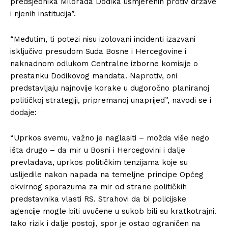
predsjednika Milorada Dodika usmjerenih protiv države
i njenih institucija”.
“Međutim, ti potezi nisu izolovani incidenti izazvani
isključivo presudom Suda Bosne i Hercegovine i
naknadnom odlukom Centralne izborne komisije o
prestanku Dodikovog mandata. Naprotiv, oni
predstavljaju najnovije korake u dugoročno planiranoj
političkoj strategiji, pripremanoj unaprijed”, navodi se i
dodaje:
“Uprkos svemu, važno je naglasiti – možda više nego
išta drugo – da mir u Bosni i Hercegovini i dalje
prevladava, uprkos političkim tenzijama koje su
uslijedile nakon napada na temeljne principe Općeg
okvirnog sporazuma za mir od strane političkih
predstavnika vlasti RS. Strahovi da bi policijske
agencije mogle biti uvučene u sukob bili su kratkotrajni.
Iako rizik i dalje postoji, spor je ostao ograničen na