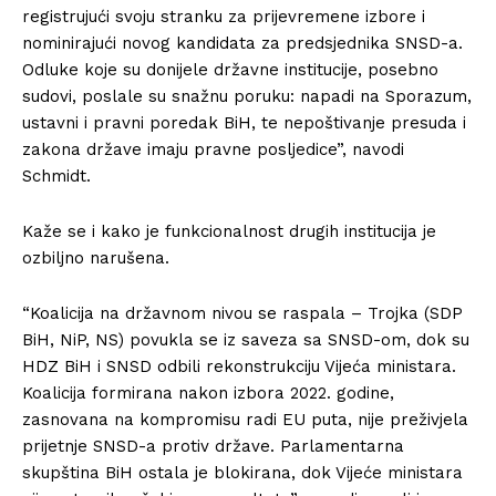
registrujući svoju stranku za prijevremene izbore i
nominirajući novog kandidata za predsjednika SNSD-a.
Odluke koje su donijele državne institucije, posebno
sudovi, poslale su snažnu poruku: napadi na Sporazum,
ustavni i pravni poredak BiH, te nepoštivanje presuda i
zakona države imaju pravne posljedice”, navodi
Schmidt.
Kaže se i kako je funkcionalnost drugih institucija je
ozbiljno narušena.
“Koalicija na državnom nivou se raspala – Trojka (SDP
BiH, NiP, NS) povukla se iz saveza sa SNSD-om, dok su
HDZ BiH i SNSD odbili rekonstrukciju Vijeća ministara.
Koalicija formirana nakon izbora 2022. godine,
zasnovana na kompromisu radi EU puta, nije preživjela
prijetnje SNSD-a protiv države. Parlamentarna
skupština BiH ostala je blokirana, dok Vijeće ministara