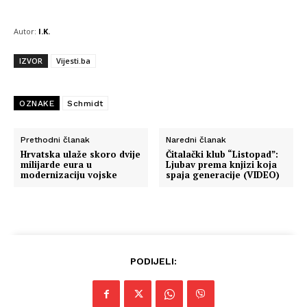
Autor:
I.K.
IZVOR
Vijesti.ba
Info
OZNAKE
Schmidt
O nama
Prethodni članak
Naredni članak
Hrvatska ulaže skoro dvije
Čitalački klub “Listopad”:
Kontakt
milijarde eura u
Ljubav prema knjizi koja
modernizaciju vojske
spaja generacije (VIDEO)
Impressum
PODIJELI: