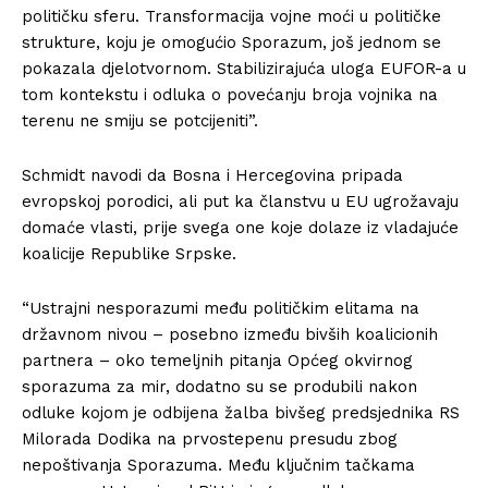
političku sferu. Transformacija vojne moći u političke
strukture, koju je omogućio Sporazum, još jednom se
pokazala djelotvornom. Stabilizirajuća uloga EUFOR-a u
tom kontekstu i odluka o povećanju broja vojnika na
terenu ne smiju se potcijeniti”.
Schmidt navodi da Bosna i Hercegovina pripada
evropskoj porodici, ali put ka članstvu u EU ugrožavaju
domaće vlasti, prije svega one koje dolaze iz vladajuće
koalicije Republike Srpske.
“Ustrajni nesporazumi među političkim elitama na
državnom nivou – posebno između bivših koalicionih
partnera – oko temeljnih pitanja Općeg okvirnog
sporazuma za mir, dodatno su se produbili nakon
odluke kojom je odbijena žalba bivšeg predsjednika RS
Milorada Dodika na prvostepenu presudu zbog
nepoštivanja Sporazuma. Među ključnim tačkama