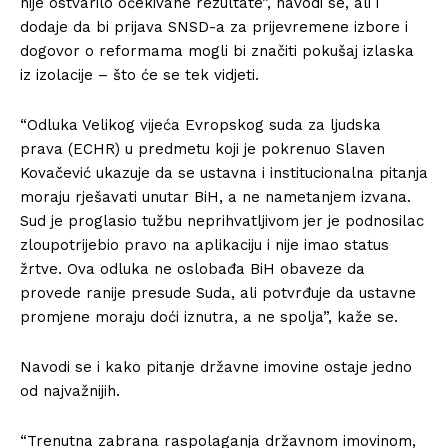
nije ostvarilo očekivane rezultate”, navodi se, ali i
dodaje da bi prijava SNSD-a za prijevremene izbore i
dogovor o reformama mogli bi značiti pokušaj izlaska
iz izolacije – što će se tek vidjeti.
“Odluka Velikog vijeća Evropskog suda za ljudska
prava (ECHR) u predmetu koji je pokrenuo Slaven
Kovačević ukazuje da se ustavna i institucionalna pitanja
moraju rješavati unutar BiH, a ne nametanjem izvana.
Sud je proglasio tužbu neprihvatljivom jer je podnosilac
zloupotrijebio pravo na aplikaciju i nije imao status
žrtve. Ova odluka ne oslobađa BiH obaveze da
provede ranije presude Suda, ali potvrđuje da ustavne
promjene moraju doći iznutra, a ne spolja”, kaže se.
Navodi se i kako pitanje državne imovine ostaje jedno
od najvažnijih.
“Trenutna zabrana raspolaganja državnom imovinom,