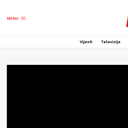
MENU
Vijesti
Televizija