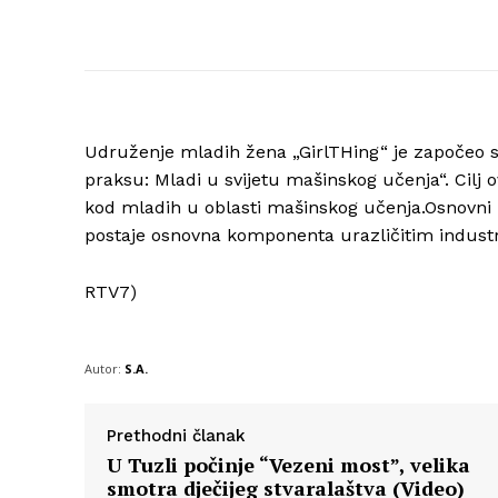
Udruženje mladih žena „GirlTHing“ je započeo s
praksu: Mladi u svijetu mašinskog učenja“. Cilj o
kod mladih u oblasti mašinskog učenja.Osnovni r
postaje osnovna komponenta urazličitim indust
RTV7)
Autor:
S.A.
Prethodni članak
U Tuzli počinje “Vezeni most”, velika
smotra dječijeg stvaralaštva (Video)