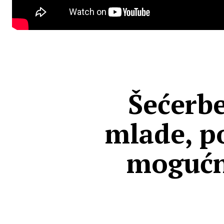
Šećerbe
mlade, po
mogućn