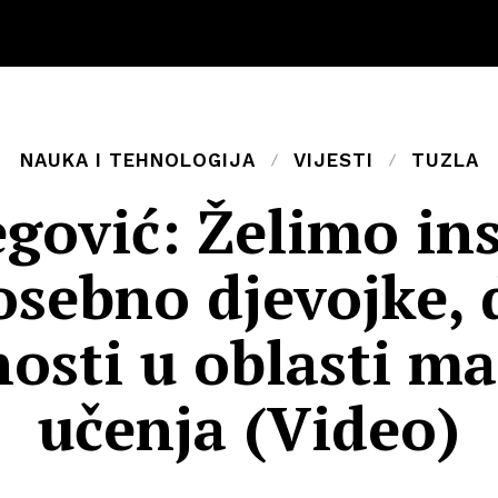
NAUKA I TEHNOLOGIJA
VIJESTI
TUZLA
gović: Želimo ins
sebno djevojke, 
osti u oblasti ma
učenja (Video)