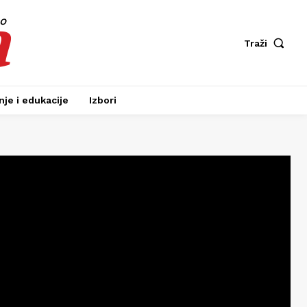
a
fo
Traži
je i edukacije
Izbori