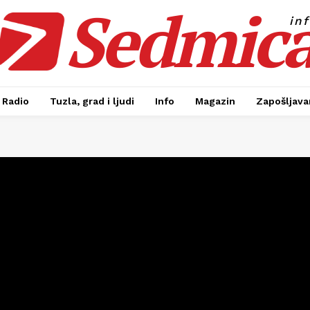
Sedmic
in
Radio
Tuzla, grad i ljudi
Info
Magazin
Zapošljavan