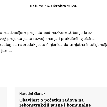
Datum:
16. Oktobra 2024.
Info
a realizacijom projekta pod nazivom „Učenje kroz
vog projekta jeste razvoj znanja i praktičnih vještina
O nama
azlog za napredak jeste činjenica da umjetna inteligencij
Kontakt
rijama.
Impressum
Naredni članak
Obavijest o početku radova na
rekonstrukciji putne i komunalne