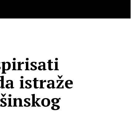
pirisati
da istraže
šinskog