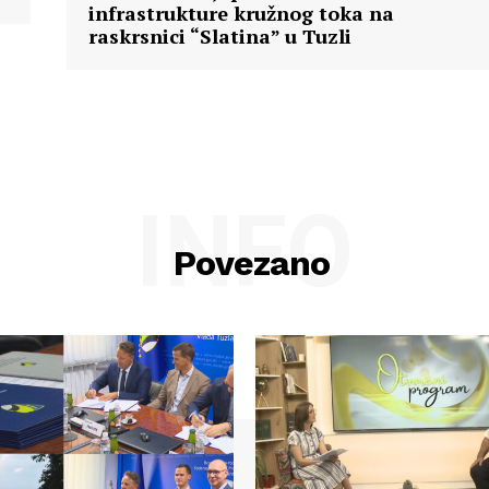
infrastrukture kružnog toka na
raskrsnici “Slatina” u Tuzli
INFO
Povezano