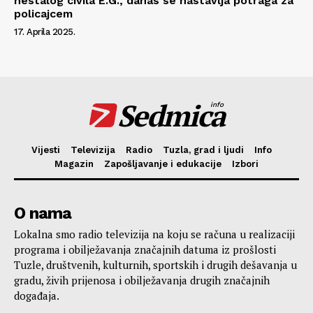
nestalog civila E.G., danas se nastavlja potraga za
policajcem
17. Aprila 2025.
Sedmica
info
Vijesti
Televizija
Radio
Tuzla, grad i ljudi
Info
Magazin
Zapošljavanje i edukacije
Izbori
O nama
Lokalna smo radio televizija na koju se računa u realizaciji
programa i obilježavanja značajnih datuma iz prošlosti
Tuzle, društvenih, kulturnih, sportskih i drugih dešavanja u
gradu, živih prijenosa i obilježavanja drugih značajnih
događaja.