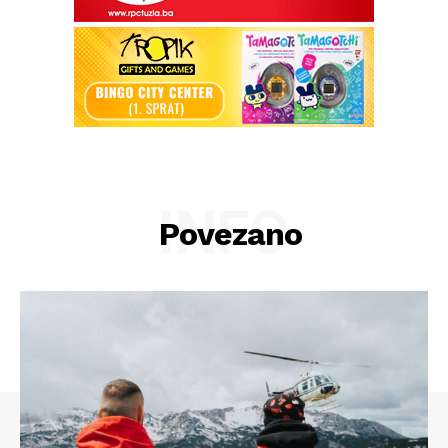
INFO
Povezano