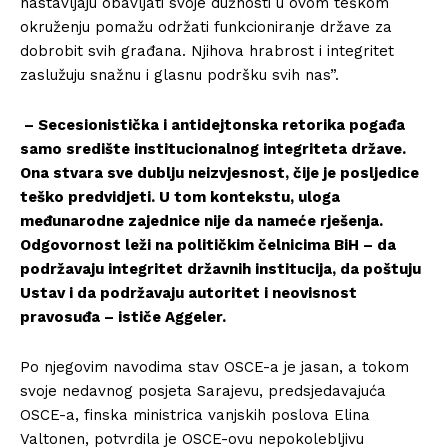
nastavljaju obavljati svoje dužnosti u ovom teškom
okruženju pomažu održati funkcioniranje države za
dobrobit svih građana. Njihova hrabrost i integritet
zaslužuju snažnu i glasnu podršku svih nas”.
– Secesionistička i antidejtonska retorika pogađa
samo središte institucionalnog integriteta države.
Ona stvara sve dublju neizvjesnost, čije je posljedice
teško predvidjeti. U tom kontekstu, uloga
međunarodne zajednice nije da nameće rješenja.
Odgovornost leži na političkim čelnicima BiH – da
podržavaju integritet državnih institucija, da poštuju
Ustav i da podržavaju autoritet i neovisnost
pravosuđa – ističe Aggeler.
Po njegovim navodima stav OSCE-a je jasan, a tokom
svoje nedavnog posjeta Sarajevu, predsjedavajuća
OSCE-a, finska ministrica vanjskih poslova Elina
Valtonen, potvrdila je OSCE-ovu nepokolebljivu