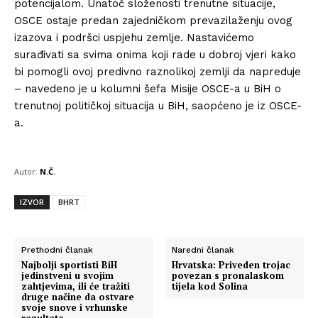
potencijalom. Unatoč složenosti trenutne situacije,
OSCE ostaje predan zajedničkom prevazilaženju ovog
izazova i podršci uspjehu zemlje. Nastavićemo
surađivati ​​sa svima onima koji rade u dobroj vjeri kako
bi pomogli ovoj predivno raznolikoj zemlji da napreduje
– navedeno je u kolumni šefa Misije OSCE-a u BiH o
trenutnoj političkoj situacija u BiH, saopćeno je iz OSCE-
a.
Autor:
N.Č.
IZVOR
BHRT
Prethodni članak
Naredni članak
Najbolji sportisti BiH
Hrvatska: Priveden trojac
jedinstveni u svojim
povezan s pronalaskom
zahtjevima, ili će tražiti
tijela kod Solina
druge načine da ostvare
svoje snove i vrhunske