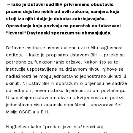
– Iako je Ustavni sud BiH privremeno obustavio
pravno dejstvo nekih od ovih zakona, namjera koja
stoji iza njih i dalje je duboko zabrinjavajuća.
Opravdanja koja pozivaju na povratak na takozvani
“izvorni” Daytonski sporazum su obmanjujuća.
Državne institucije uspostavljene uz izričitu suglasnost
entiteta – kako je propisano Ustavom BiH – prijeko su
potrebne za funkcioniranje države. Nakon što su te
institucije uspostavljene na državnom nivou, njihove se
nadležnosti ne mogu jednostavno jednostrano ukinuti ili
ukinuti. Ni Ustav BiH ni sporazumi o prijenosu ne sadrže
odredbe o njihovom isteku ili jednostranom povlačenju.
U sadašnjem ustavnom okviru takvi jednostrani potezi
jednostavno nisu zakonski dopušteni – upozorava šef
Misije OSCE-a u BiH.
Naglašava kako “predani javni službenici koji