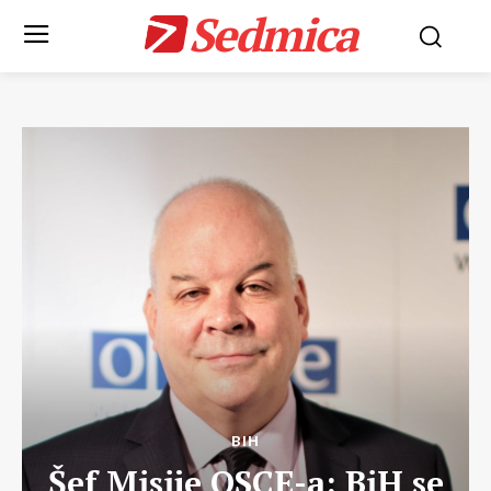
Sedmica
BIH
Šef Misije OSCE-a: BiH se