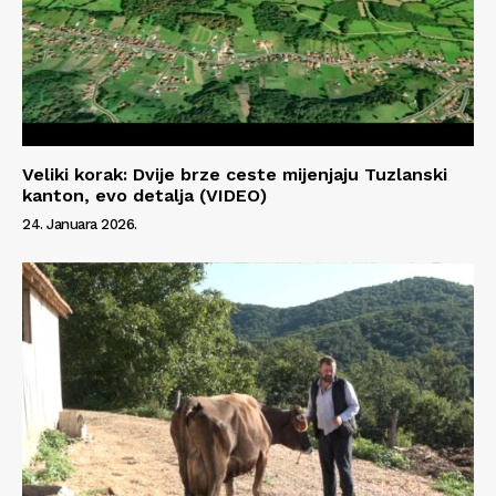
Info
O nama
Kontakt
Veliki korak: Dvije brze ceste mijenjaju Tuzlanski
Impressum
kanton, evo detalja (VIDEO)
24. Januara 2026.