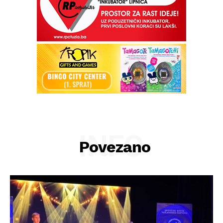
INFO
Povezano