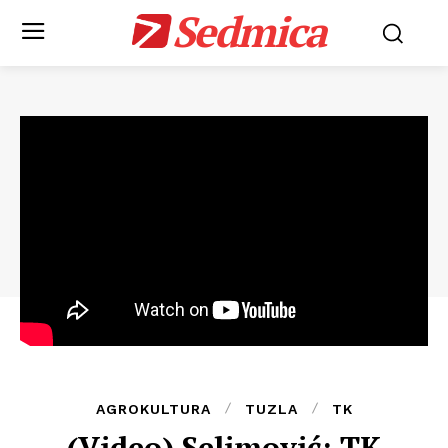
Sedmica
AGROKULTURA
TUZLA
TK
(Video) Selimović: TK