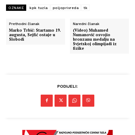
OZNAKE
kpk tuzla
poljoprivreda
tk
Prethodni članak
Naredni članak
Marko Trbić: Startamo 19.
(Video) Muhamed
augusta, Sejfić ostaje u
Numanović osvojio
Slobodi
bronzanu medalju na
Svjetskoj olimpijadi iz
fizike
PODIJELI: