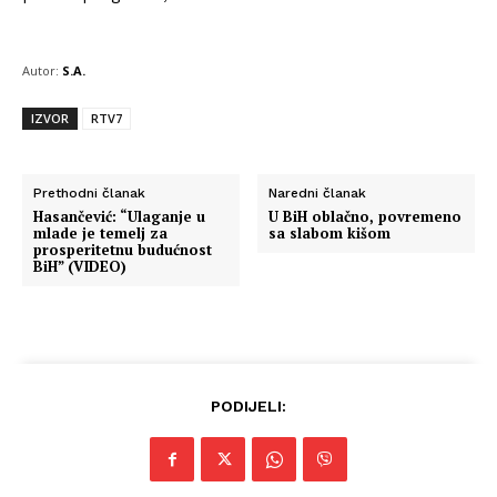
Autor:
S.A.
IZVOR
RTV7
Prethodni članak
Naredni članak
Hasančević: “Ulaganje u
U BiH oblačno, povremeno
mlade je temelj za
sa slabom kišom
prosperitetnu budućnost
BiH” (VIDEO)
PODIJELI: