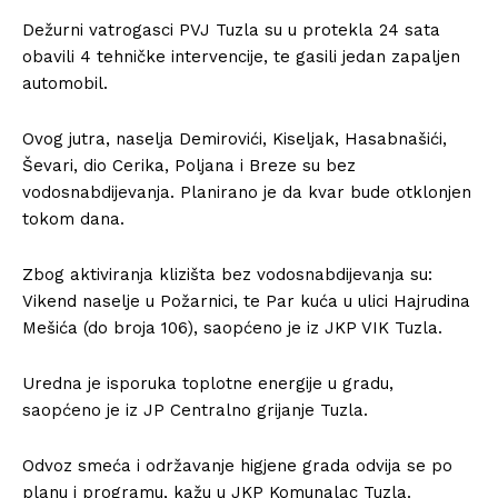
Dežurni vatrogasci PVJ Tuzla su u protekla 24 sata
obavili 4 tehničke intervencije, te gasili jedan zapaljen
automobil.
Ovog jutra, naselja Demirovići, Kiseljak, Hasabnašići,
Ševari, dio Cerika, Poljana i Breze su bez
vodosnabdijevanja. Planirano je da kvar bude otklonjen
tokom dana.
Zbog aktiviranja klizišta bez vodosnabdijevanja su:
Vikend naselje u Požarnici, te Par kuća u ulici Hajrudina
Mešića (do broja 106), saopćeno je iz JKP VIK Tuzla.
Uredna je isporuka toplotne energije u gradu,
saopćeno je iz JP Centralno grijanje Tuzla.
Odvoz smeća i održavanje higjene grada odvija se po
planu i programu, kažu u JKP Komunalac Tuzla.