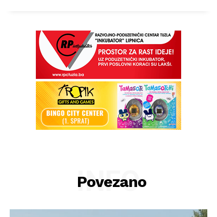
INFO
Povezano