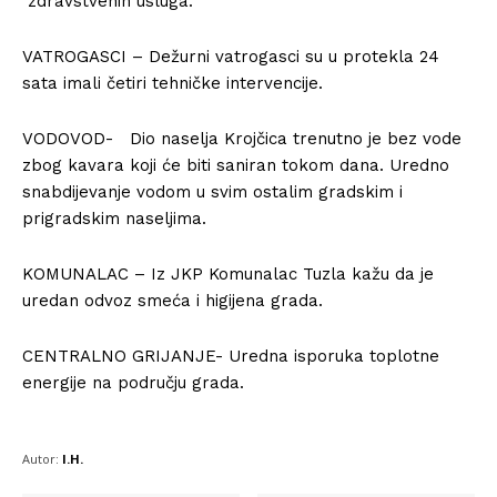
zdravstvenih usluga.
VATROGASCI – Dežurni vatrogasci su u protekla 24
sata imali četiri tehničke intervencije.
VODOVOD- Dio naselja Krojčica trenutno je bez vode
zbog kavara koji će biti saniran tokom dana. Uredno
snabdijevanje vodom u svim ostalim gradskim i
prigradskim naseljima.
KOMUNALAC – Iz JKP Komunalac Tuzla kažu da je
uredan odvoz smeća i higijena grada.
CENTRALNO GRIJANJE- Uredna isporuka toplotne
energije na području grada.
Autor:
I.H.