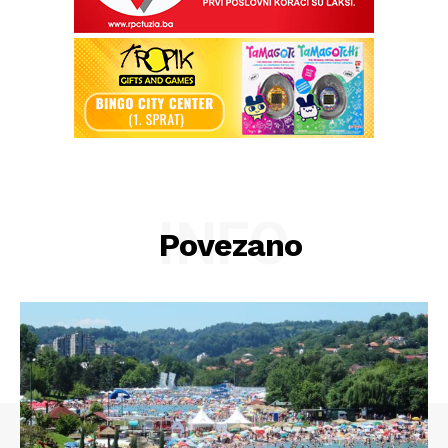
INFO
Povezano