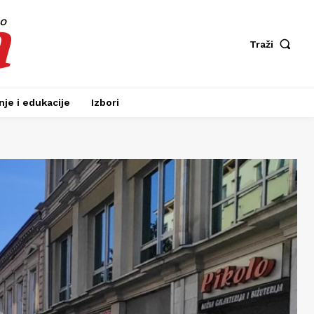
a
fo
Traži
je i edukacije
Izbori