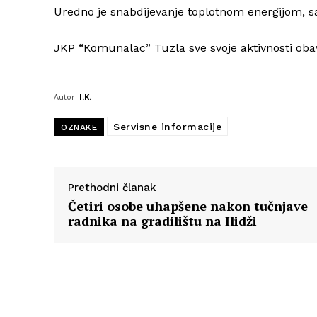
Uredno je snabdijevanje toplotnom energijom, sa
JKP “Komunalac” Tuzla sve svoje aktivnosti oba
Autor:
I.K.
Servisne informacije
OZNAKE
Prethodni članak
Četiri osobe uhapšene nakon tučnjave
radnika na gradilištu na Ilidži