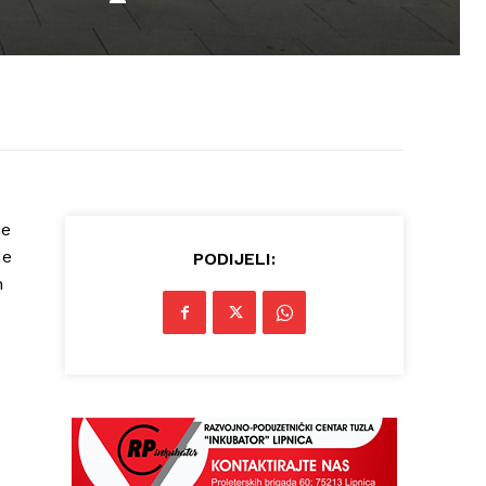
je
de
PODIJELI:
h