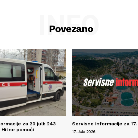
INFO
Povezano
ormacije za 20 juli: 243
Servisne informacije za 17. 
e Hitne pomoći
17. Jula 2026.