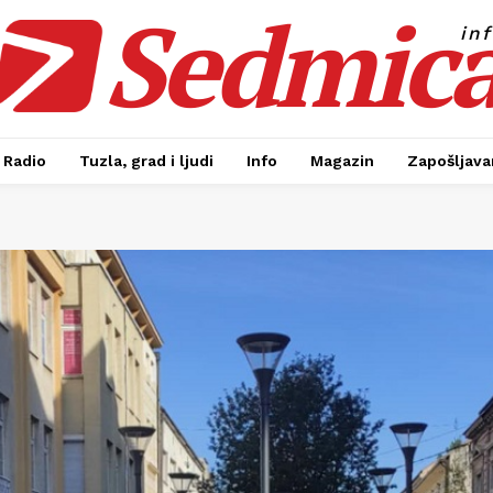
Sedmic
in
Radio
Tuzla, grad i ljudi
Info
Magazin
Zapošljavan