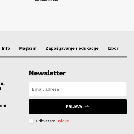
Info
Magazin
Zapošljavanje i edukacije
Izbori
Newsletter
me,
vi
ini
PRIJAVA
Prihvatam
uslove
.