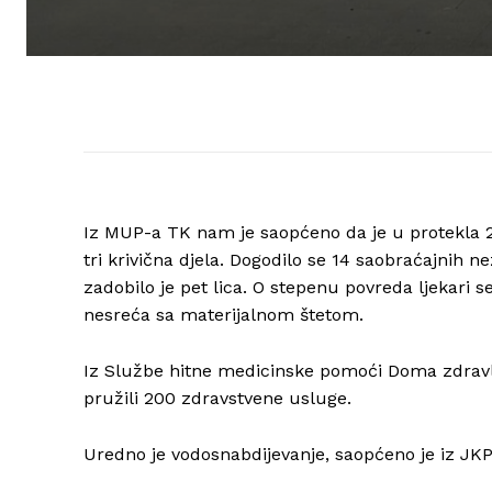
Iz MUP-a TK nam je saopćeno da je u protekla 24
tri krivična djela. Dogodilo se 14 saobraćajnih n
zadobilo je pet lica. O stepenu povreda ljekari s
nesreća sa materijalnom štetom.
Iz Službe hitne medicinske pomoći Doma zdravl
pružili 200 zdravstvene usluge.
Uredno je vodosnabdijevanje, saopćeno je iz JKP