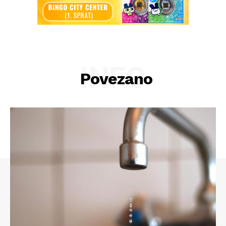
INFO
Povezano