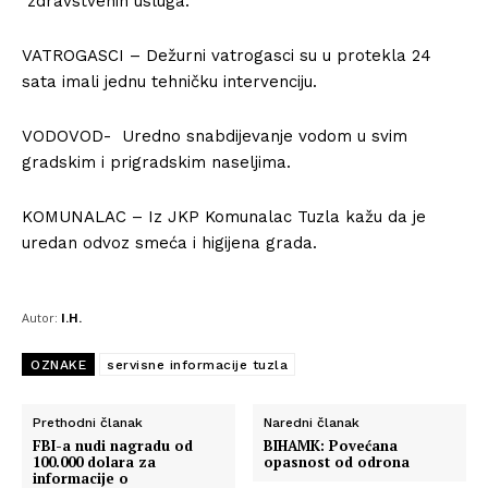
zdravstvenih usluga.
VATROGASCI – Dežurni vatrogasci su u protekla 24
sata imali jednu tehničku intervenciju.
VODOVOD- Uredno snabdijevanje vodom u svim
gradskim i prigradskim naseljima.
KOMUNALAC – Iz JKP Komunalac Tuzla kažu da je
uredan odvoz smeća i higijena grada.
Autor:
I.H.
OZNAKE
servisne informacije tuzla
Prethodni članak
Naredni članak
FBI-a nudi nagradu od
BIHAMK: Povećana
100.000 dolara za
opasnost od odrona
informacije o