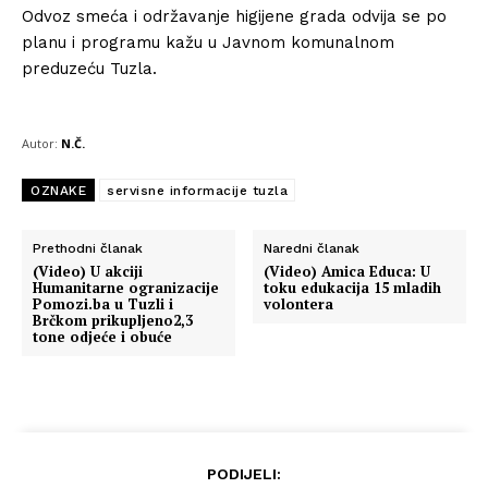
Odvoz smeća i održavanje higijene grada odvija se po
planu i programu kažu u Javnom komunalnom
preduzeću Tuzla.
Autor:
N.Č.
OZNAKE
servisne informacije tuzla
Prethodni članak
Naredni članak
(Video) U akciji
(Video) Amica Educa: U
Humanitarne ogranizacije
toku edukacija 15 mladih
Pomozi.ba u Tuzli i
volontera
Brčkom prikupljeno2,3
tone odjeće i obuće
PODIJELI: