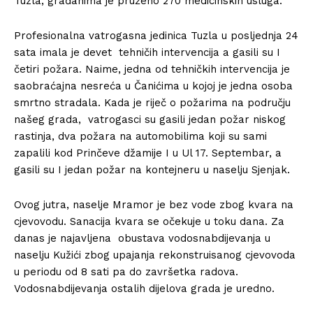
Tuzla, građanima je pruženo 270 medicinskih usluga.
Profesionalna vatrogasna jedinica Tuzla u posljednja 24
sata imala je devet tehničih intervencija a gasili su I
četiri požara. Naime, jedna od tehničkih intervencija je
saobraćajna nesreća u Čanićima u kojoj je jedna osoba
smrtno stradala. Kada je riječ o požarima na području
našeg grada, vatrogasci su gasili jedan požar niskog
rastinja, dva požara na automobilima koji su sami
zapalili kod Prinčeve džamije I u Ul 17. Septembar, a
gasili su I jedan požar na kontejneru u naselju Sjenjak.
Ovog jutra, naselje Mramor je bez vode zbog kvara na
cjevovodu. Sanacija kvara se očekuje u toku dana. Za
danas je najavljena obustava vodosnabdijevanja u
naselju Kužići zbog upajanja rekonstruisanog cjevovoda
u periodu od 8 sati pa do završetka radova.
Vodosnabdijevanja ostalih dijelova grada je uredno.