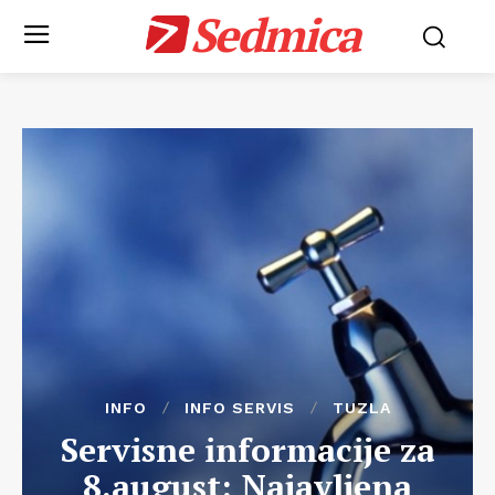
Sedmica
INFO
INFO SERVIS
TUZLA
Servisne informacije za
8.august: Najavljena