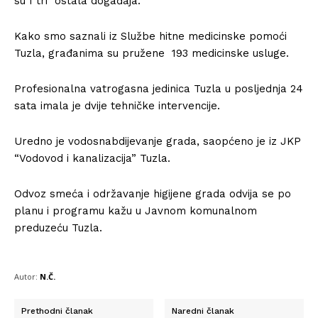
su I tri ostala događaja.
Kako smo saznali iz Službe hitne medicinske pomoći
Tuzla, građanima su pružene 193 medicinske usluge.
Profesionalna vatrogasna jedinica Tuzla u posljednja 24
sata imala je dvije tehničke intervencije.
Uredno je vodosnabdijevanje grada, saopćeno je iz JKP
“Vodovod i kanalizacija” Tuzla.
Odvoz smeća i održavanje higijene grada odvija se po
planu i programu kažu u Javnom komunalnom
preduzeću Tuzla.
Autor:
N.Č.
Prethodni članak
Naredni članak