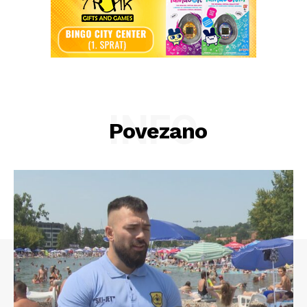
INFO
Povezano